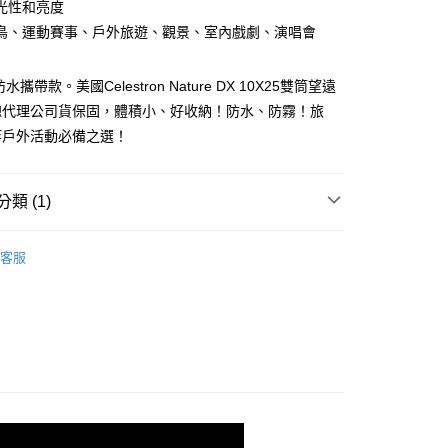
光性和亮度
80，滿NT$2,000(含以上)免運費
鳥、運動賽事、戶外旅遊、觀景、室內戲劇、演唱會
攜帶款。美國Celestron Nature DX 10X25雙筒望遠
總代理公司貨保固，體積小、好收納！防水、防霧！旅
等戶外活動必備之選！
類 (1)
】
【演唱會雙筒望遠鏡】
客服