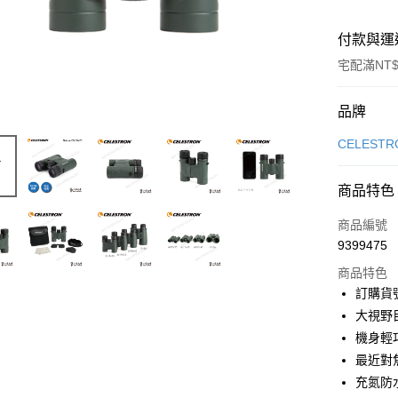
付款與運
宅配滿NT$
付款方式
品牌
信用卡一
CELESTR
LINE Pay
商品特色
Apple Pay
商品編號
ATM付款
9399475
商品特色
訂購貨號
運送方式
大視野
郵寄到府(
機身輕
每筆NT$1
最近對
充氮防
台灣離島寄