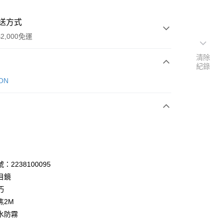
送方式
2,000免運
清除
紀錄
次付款
ON
：2238100095
目鏡
台灣本島適用)
巧
00，滿NT$2,000(含以上)免運費
焦2M
水防霧
送(基本運費100元+離島加收80元)