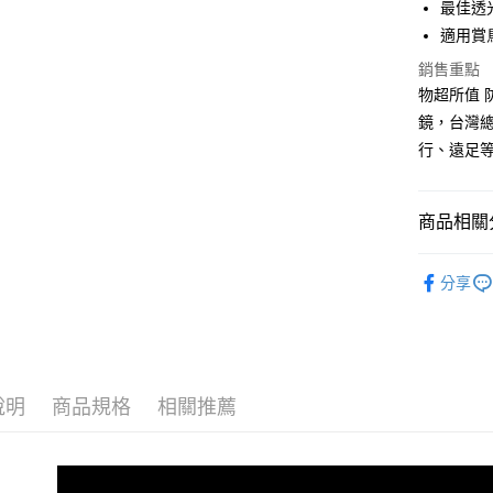
最佳透
每筆NT$1
適用賞
銷售重點
物超所值 防水
鏡，台灣
行、遠足
商品相關分
【望遠鏡
分享
說明
商品規格
相關推薦