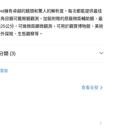
80，滿NT$2,000(含以上)免運費
ovid擁有卓越的鏡頭和驚人的解析度，每次都能提供最佳
廣角目鏡可戴眼鏡觀測，加裝附贈的原廠微距輔助鏡，最
僅25公分，可做微距顯微觀測，可用於觀賞博物館、美術
野外探險、生態觀察等。
類 (3)
】
【微距望遠鏡】
客服
EICA徠卡望遠鏡
】
【單筒望遠鏡】
查看全部