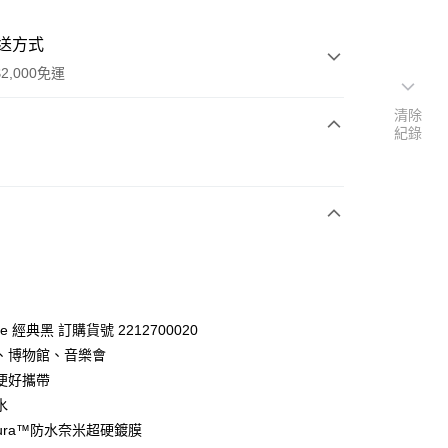
送方式
2,000免運
清除
紀錄
次付款
卡
line 經典黑 訂購貨號 2212700020
、博物館、音樂會
台灣本島適用)
便好攜帶
00，滿NT$2,000(含以上)免運費
水
Dura™防水奈米超硬鍍膜
送(基本運費100元+離島加收80元)