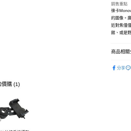
銷售重點
每筆NT$1
徠卡Mon
的圖像。
近對焦僅
館、或是
商品相關分
【望遠鏡
分享
【品牌】L
【望遠鏡
價購 (1)