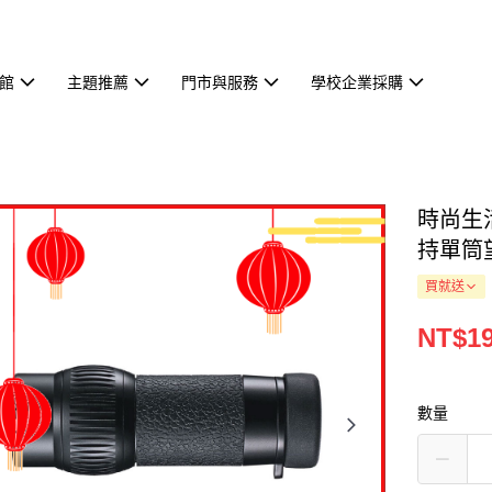
館
主題推薦
門市與服務
學校企業採購
時尚生活
持單筒
買就送
NT$19
數量