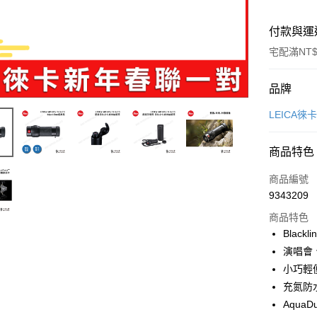
付款與運
宅配滿NT$
付款方式
品牌
信用卡一
LEICA徠
LINE Pay
商品特色
Apple Pay
商品編號
ATM付款
9343209
商品特色
Black
運送方式
演唱會
郵寄到府(
小巧輕
每筆NT$1
充氮防
Aqua
台灣離島寄