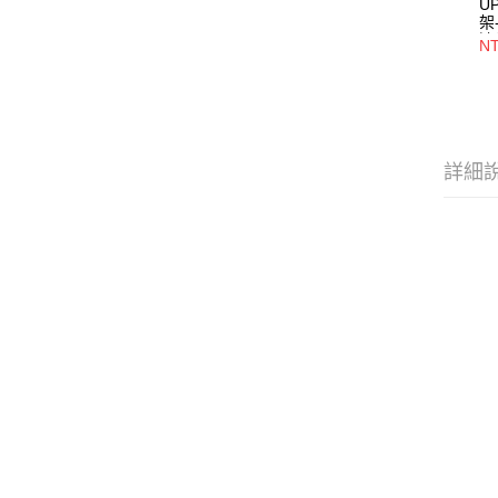
U
架
遠
NT
合
速
3
U
41
詳細