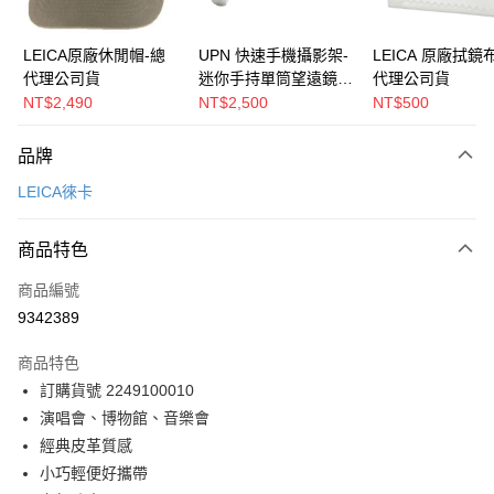
運送方式
郵寄到府(台灣本島適用)
LEICA原廠休閒帽-總
UPN 快速手機攝影架-
LEICA 原廠拭鏡
代理公司貨
迷你手持單筒望遠鏡專
代理公司貨
每筆NT$100，滿NT$2,000(含以上)免運費
用-尺寸吻合、焦距精
NT$2,490
NT$2,500
NT$500
台灣離島寄送(基本運費100元+離島加收80元)
準、秒速安裝快攝-
UPN-305、UPN-
每筆NT$180，滿NT$2,000(含以上)免運費
品牌
370、UPN-310、
LEICA徠卡
UPN-414
商品特色
商品編號
9342389
商品特色
訂購貨號 2249100010
演唱會、博物館、音樂會
經典皮革質感
小巧輕便好攜帶