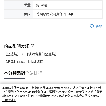
重量
約240g
保固
德國原廠公司貨保固10年
客服
商品相關分類 (2)
【望遠鏡】
【演唱會雙筒望遠鏡】
【品牌】LEICA徠卡望遠鏡
本分類熱銷
全站排行
本網站中使用 cookie，欲查詢有關本網站使用 cookie 方式之詳情，及若您不希
熱門標籤
望在電腦上使用 cookie 時應如何變更電腦的 cookie 設定，請參閱本網站「
隱私
權條款
」之 Cookie 聲明。您繼續使用本網站即表示您同意本公司得按本網站使
用條款之 Cookie 聲明使用 cookie。
了解更多 >