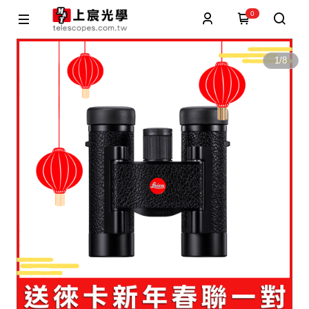
0
1
/
8