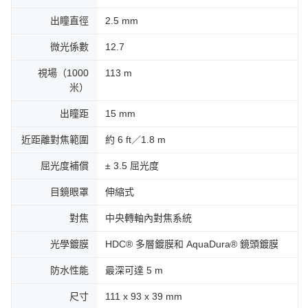
出瞳直徑
2.5 mm
微光係數
12.7
視場（1000
113 m
米）
出瞳距
15 mm
近距離對焦範圍
約 6 ft／1.8 m
屈光度補償
± 3.5 屈光度
目鏡眼罩
伸縮式
對焦
中央轉軸內對焦系統
光學鍍膜
HDC® 多層鍍膜和 AquaDura® 鏡頭鍍膜
防水性能
最深可達 5 m
尺寸
111 x 93 x 39 mm