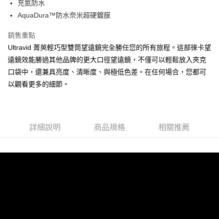
充氮防水
AquaDura™防水奈米超硬鍍膜
銷售重點
Ultravid 菁英輕巧型雙筒望遠鏡完全勝任您的所有旅程。這部徠卡望
遠鏡效能勝過其他品牌的更大口徑望遠鏡，不僅可以輕鬆放入夾克
口袋中，還兼具亮度、清晰度、與極低色差。在任何場合，您都可
以觀看更多的細節。
詳細說明
商品規格
相關推薦