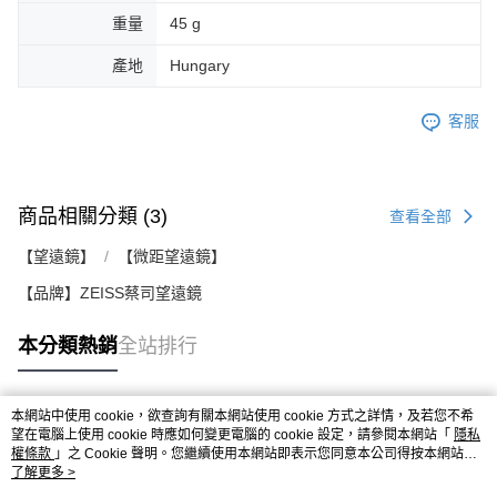
重量
45 g
產地
Hungary
客服
商品相關分類 (3)
查看全部
【望遠鏡】
【微距望遠鏡】
【品牌】ZEISS蔡司望遠鏡
本分類熱銷
全站排行
本網站中使用 cookie，欲查詢有關本網站使用 cookie 方式之詳情，及若您不希
熱門標籤
望在電腦上使用 cookie 時應如何變更電腦的 cookie 設定，請參閱本網站「
隱私
權條款
」之 Cookie 聲明。您繼續使用本網站即表示您同意本公司得按本網站使
用條款之 Cookie 聲明使用 cookie。
了解更多 >