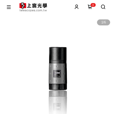
0
1
/
6