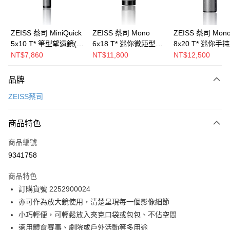
運送方式
郵寄到府(台灣本島適用)
ZEISS 蔡司 MiniQuick
ZEISS 蔡司 Mono
ZEISS 蔡司 Mon
5x10 T* 筆型望遠鏡(台
6x18 T* 迷你微距型單
8x20 T* 迷你手
每筆NT$100，滿NT$2,000(含以上)免運費
灣總代理公司貨)
筒望遠鏡(台灣總代理
筒望遠鏡(台灣總
NT$7,860
NT$11,800
NT$12,500
台灣離島寄送(基本運費100元+離島加收80元)
公司貨)
公司貨)
每筆NT$180，滿NT$2,000(含以上)免運費
品牌
ZEISS蔡司
商品特色
商品編號
9341758
商品特色
訂購貨號 2252900024
亦可作為放大鏡使用，清楚呈現每一個影像細節
小巧輕便，可輕鬆放入夾克口袋或包包、不佔空間
適用體育賽事、劇院或戶外活動等多用途