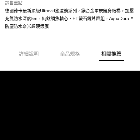
銷售重點
德國徠卡最新頂級Ultravid望遠鏡系列，鎂合金軍規鏡身結構，加壓
充氮防水深度5m，純鈦調焦軸心，HT螢石鏡片群組，AquaDura™
防塵防水奈米超硬鍍膜
詳細說明
商品規格
相關推薦