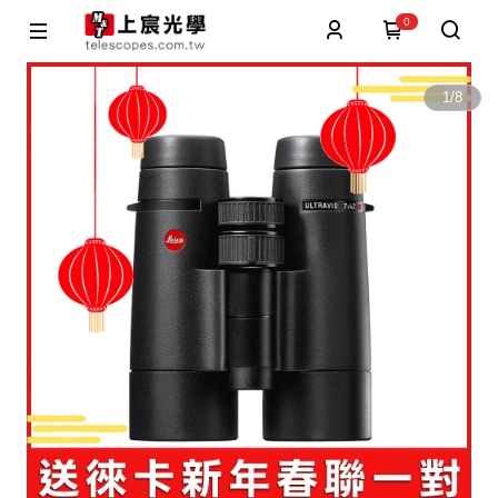
0
1
/
8