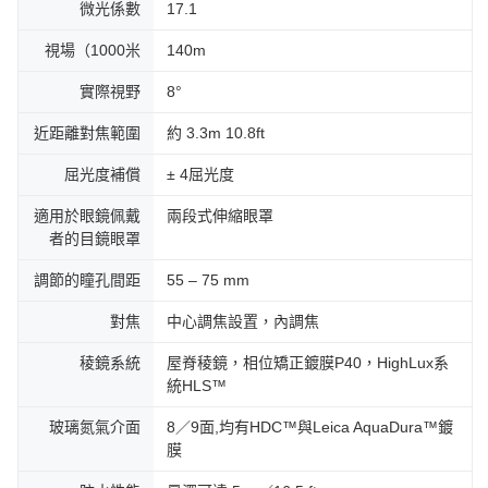
微光係數
17.1
視場（1000米
140m
實際視野
8°
近距離對焦範圍
約 3.3m 10.8ft
屈光度補償
± 4屈光度
適用於眼鏡佩戴
兩段式伸縮眼罩
者的目鏡眼罩
調節的瞳孔間距
55 – 75 mm
對焦
中心調焦設置，內調焦
稜鏡系統
屋脊稜鏡，相位矯正鍍膜P40，HighLux系
統HLS™
玻璃氮氣介面
8／9面,均有HDC™與Leica AquaDura™鍍
膜