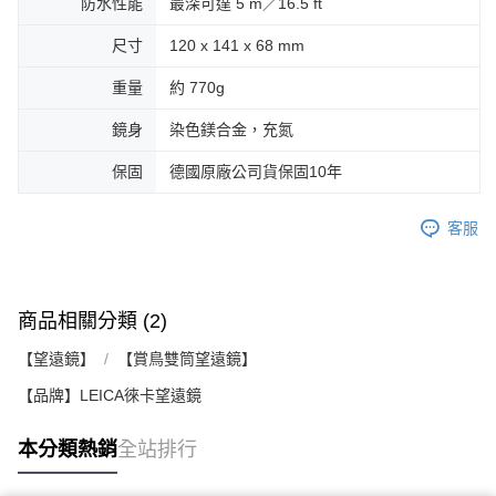
防水性能
最深可達 5 m／16.5 ft
尺寸
120 x 141 x 68 mm
重量
約 770g
鏡身
染色鎂合金，充氮
保固
德國原廠公司貨保固10年
客服
商品相關分類 (2)
【望遠鏡】
【賞鳥雙筒望遠鏡】
【品牌】LEICA徠卡望遠鏡
本分類熱銷
全站排行