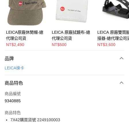
ATM付款
運送方式
郵寄到府(台灣本島適用)
LEICA原廠休閒帽-總
LEICA 原廠拭鏡布-總
LEICA 原廠雙筒
代理公司貨
代理公司貨
接器-總代理公司
每筆NT$100，滿NT$2,000(含以上)免運費
NT$2,490
NT$500
NT$3,600
台灣離島寄送(基本運費100元+離島加收80元)
每筆NT$180，滿NT$2,000(含以上)免運費
品牌
LEICA徠卡
商品特色
商品編號
9340885
商品特色
7X42購買貨號 2249100003