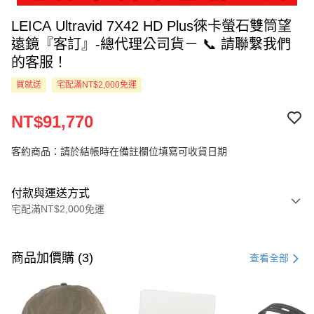
LEICA Ultravid 7X42 HD Plus徠卡螢石雙筒望
遠鏡『客訂』-總代理公司貨－ 📞 請聯繫我們
的客服！
買就送
宅配滿NT$2,000免運
NT$91,770
客約商品：請於結帳時在備註欄位填寫可收貨日期
付款與運送方式
宅配滿NT$2,000免運
付款方式
信用卡一次付款
商品加價購 (3)
查看全部
LINE Pay
Apple Pay