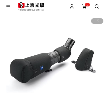
0
1
/
2