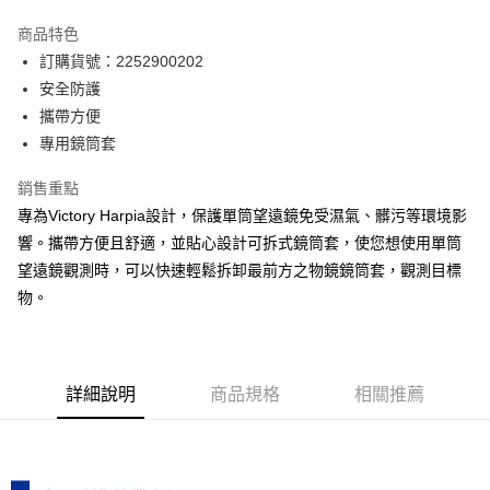
運送方式
商品特色
郵寄到府(台灣本島適用)
訂購貨號：2252900202
每筆NT$100，滿NT$2,000(含以上)免運費
安全防護
攜帶方便
台灣離島寄送(基本運費100元+離島加收80元)
專用鏡筒套
每筆NT$180，滿NT$2,000(含以上)免運費
銷售重點
專為Victory Harpia設計，保護單筒望遠鏡免受濕氣、髒污等環境影
響。攜帶方便且舒適，並貼心設計可拆式鏡筒套，使您想使用單筒
望遠鏡觀測時，可以快速輕鬆拆卸最前方之物鏡鏡筒套，觀測目標
物。
詳細說明
商品規格
相關推薦