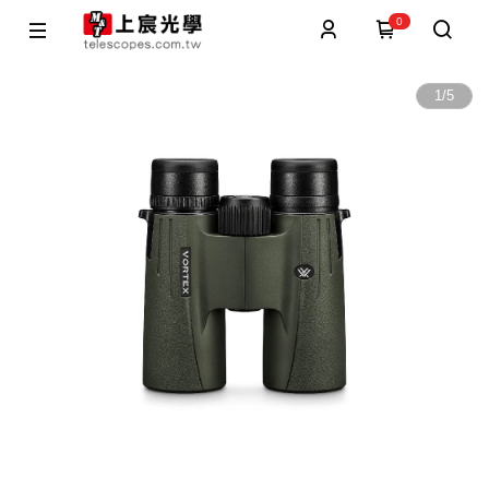
0
1
/
5