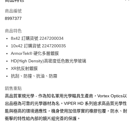
Apple Pay
商品編號
ATM付款
8997377
運送方式
商品特色
郵寄到府(台灣本島適用)
8x42 訂購貨號 2247200034
每筆NT$100，滿NT$2,000(含以上)免運費
10x42 訂購貨號 2247200035
ArmorTek® 硬化多層鍍膜
台灣離島寄送(基本運費100元+離島加收80元)
HD(High Density)高密度低色散光學玻璃
每筆NT$180，滿NT$2,000(含以上)免運費
XR抗反射鍍膜
抗刮、防撞、抗油、防霧
銷售重點
高品質軍規光學 - 作為知名軍用光學瞄具生產商，Vortex Optics以
出品極為可靠的光學器材為名。VIPER HD 系列追求高品質光學性
能與極高的環境適應性，機身使用加倍厚實的橡膠包覆，防水、耐
衝擊的特性給內部的鏡片組完善的保護。