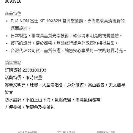
8693916
運送方式
商品特色
郵寄到府(台灣本島適用)
FUJINON 富士 KF 10X32H 雙筒望遠鏡，專為追求高清視野的
每筆NT$100，滿NT$2,000(含以上)免運費
您而設計。
日本製造，搭載高品質光學技術，確保清晰明亮的視覺體驗。
台灣離島寄送(基本運費100元+離島加收80元)
輕巧的設計，便於攜帶，無論旅行或戶外觀察均相得益彰。
每筆NT$180，滿NT$2,000(含以上)免運費
台灣代理公司貨，品質保證，讓您安心享受每一次的觀賞時光。
銷售重點
訂購貨號 2238100193
活動特價，限時限量
輕量又明亮，球賽，大型演唱會，戶外旅遊，高山觀景，天文觀星
皆宜
防水設計，不怕上山下海，氣壓改變，潮濕氣候發霉
方便攜帶，附頸帶及攜帶包