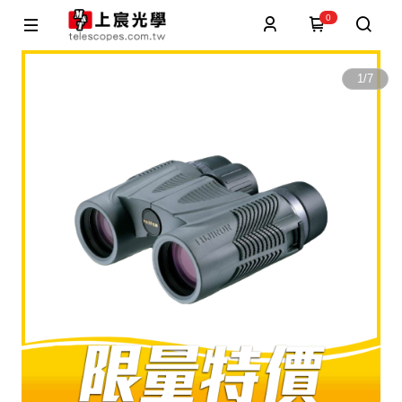
0
1
/
7