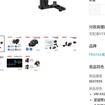
付款與運
宅配滿NT$
付款方式
品牌
信用卡一
PENTAX
LINE Pay
商品特色
Apple Pay
商品編號
ATM付款
8507839
商品特色
VM 6
運送方式
望遠模
郵寄到府(