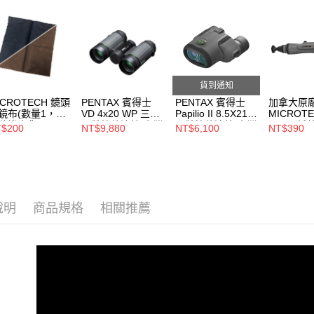
【望遠鏡
貨到通知
ICROTECH 鏡頭
PENTAX 賓得士
PENTAX 賓得士
加拿大原
鏡布(數量1，顏
VD 4x20 WP 三合
Papilio II 8.5X21微
MICROT
隨機出貨)
一雙筒望遠鏡(台灣
距雙筒望遠鏡(台灣
LMT-1拭
$200
NT$9,880
NT$6,100
NT$390
總代理公司貨)
總代理公司貨)
鏡.望遠鏡
用)
說明
商品規格
相關推薦