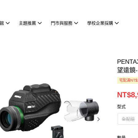
館
主題推薦
門市與服務
學校企業採購
PENT
望遠鏡
宅配滿NT$
NT$8,
型式
全配組
數量