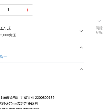
送方式
清除
紀錄
2,000免運
次付款
賓得士
X21顯微攝影組 訂購貨號 2200800159
式可做70cm超近距離觀測
台灣本島適用)