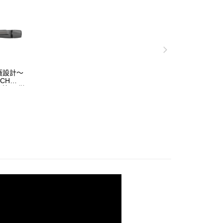
】
【單筒望遠鏡】
廠設計～
ECH
鏡筆(顯微
.光學專