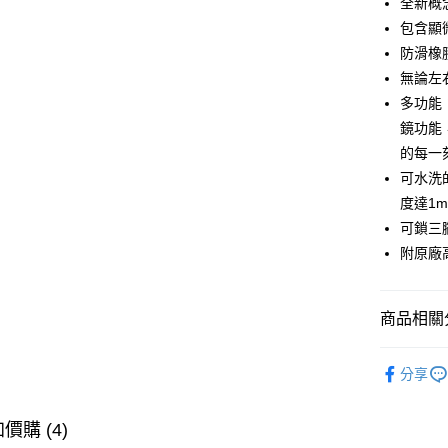
全新概
每筆NT$1
包含顯
防滑橡
台灣離島寄
無論左
每筆NT$1
多功能
鏡功能
的每一
可水洗
度達1
可鎖三
附原廠
商品相關分
【望遠鏡
分享
【放大鏡
【品牌】P
價購 (4)