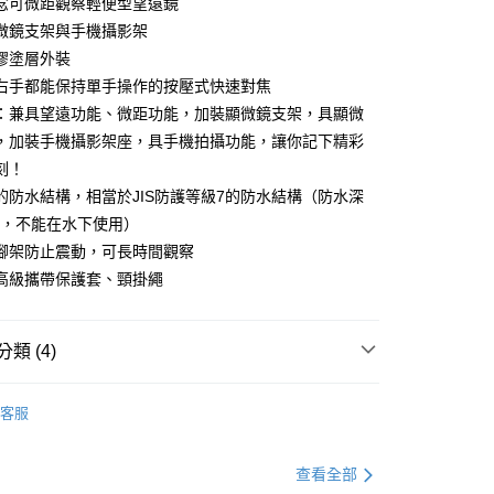
念可微距觀察輕便型望遠鏡
00，滿NT$2,000(含以上)免運費
微鏡支架與手機攝影架
膠塗層外裝
送(基本運費100元+離島加收80元)
右手都能保持單手操作的按壓式快速對焦
80，滿NT$2,000(含以上)免運費
：兼具望遠功能、微距功能，加裝顯微鏡支架，具顯微
，加裝手機攝影架座，具手機拍攝功能，讓你記下精彩
刻！
的防水結構，相當於JIS防護等級7的防水結構（防水深
m，不能在水下使用）
腳架防止震動，可長時間觀察
高級攜帶保護套、頸掛繩
類 (4)
】
【微距望遠鏡】
客服
】
手持式放大鏡
ENTAX賓得士望遠鏡
查看全部