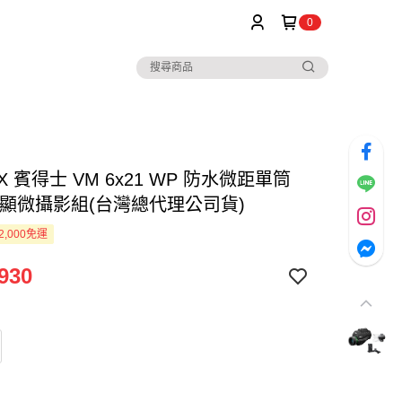
0
AX 賓得士 VM 6x21 WP 防水微距單筒
-顯微攝影組(台灣總代理公司貨)
2,000免運
930