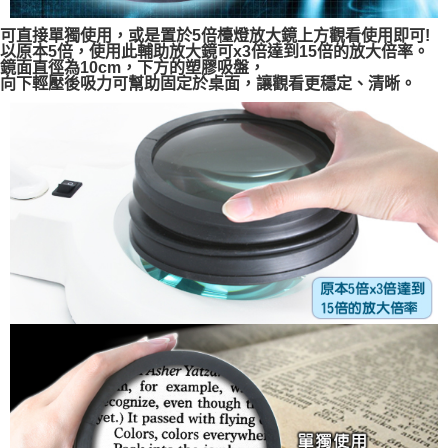
可直接單獨使用，或是置於5倍檯燈放大鏡上方觀看使用即可!
以原本5倍，使用此輔助放大鏡可x3倍達到15倍的放大倍率。
鏡面直徑為10cm，下方的塑膠吸盤，
向下輕壓後吸力可幫助固定於桌面，讓觀看更穩定、清晰。