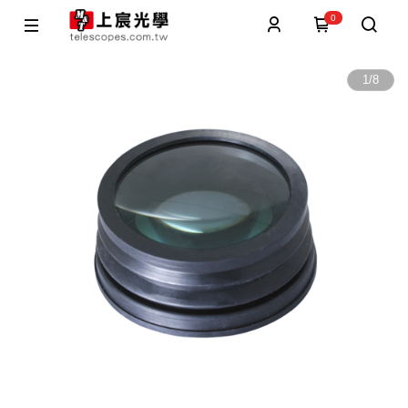
0
1
/
8