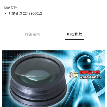
運送方式
商品特色
郵寄到府(台灣本島適用)
訂購貨號 2247900012
每筆NT$100，滿NT$2,000(含以上)免運費
台灣離島寄送(基本運費100元+離島加收80元)
每筆NT$180，滿NT$2,000(含以上)免運費
詳細說明
相關推薦