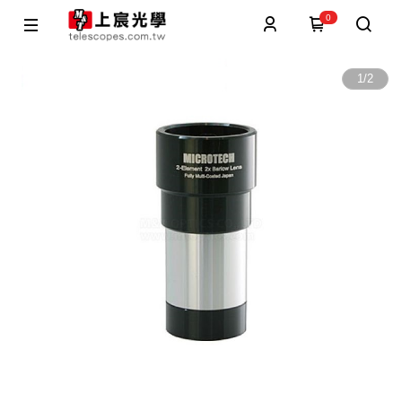
0
1
/
2