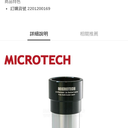
商品特色
郵寄到府(台灣本島適用)
訂購貨號 2201200169
每筆NT$100，滿NT$2,000(含以上)免運費
台灣離島寄送(基本運費100元+離島加收80元)
每筆NT$180，滿NT$2,000(含以上)免運費
詳細說明
相關推薦