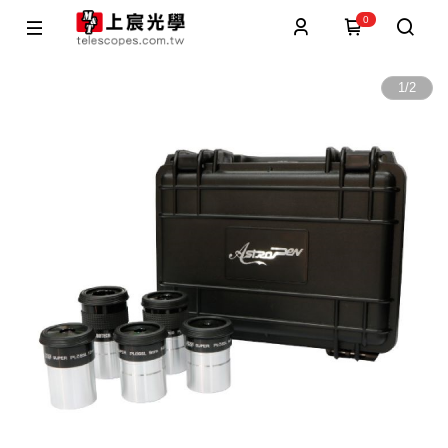
0
1
/
2