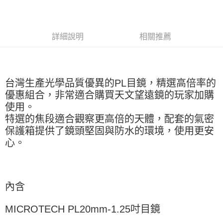
運送方式
郵寄到府(台灣本島適用)
詳細說明
相關推薦
每筆NT$100，滿NT$2,000(含以上)免運費
台灣離島寄送(基本運費100元+離島加收80元)
每筆NT$180，滿NT$2,000(含以上)免運費
台灣生產光學品質優異的PL目鏡，精選高倍率的
優惠組合，非常適合購買天文望遠鏡的玩家加購
使用。
特選的焦段適合觀察更高倍的天體，配套的氣密
保護箱提供了鏡頭堅固與防水的環境，使用更安
心。
內含
MICROTECH PL20mm-1.25吋目鏡