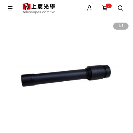
0
1
/
1