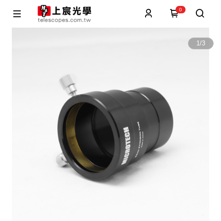
0
1
/
3