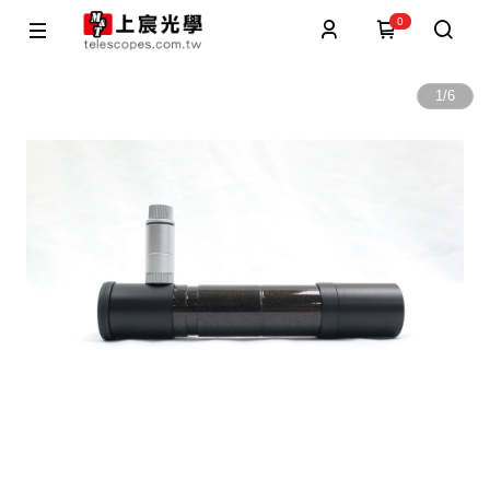
0
1
/
6