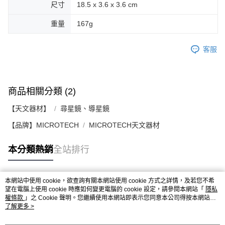
尺寸
18.5 x 3.6 x 3.6 cm
重量
167g
客服
商品相關分類 (2)
【天文器材】
尋星鏡、導星鏡
【品牌】MICROTECH
MICROTECH天文器材
本分類熱銷
全站排行
本網站中使用 cookie，欲查詢有關本網站使用 cookie 方式之詳情，及若您不希
熱門標籤
望在電腦上使用 cookie 時應如何變更電腦的 cookie 設定，請參閱本網站「
隱私
權條款
」之 Cookie 聲明。您繼續使用本網站即表示您同意本公司得按本網站使
用條款之 Cookie 聲明使用 cookie。
了解更多 >