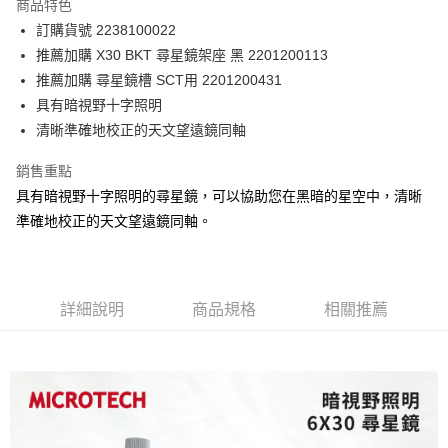
商品特色
郵寄到府(台灣本島適用)
訂購貨號 2238100022
每筆NT$100，滿NT$2,000(含以上)免運費
推薦加購 X30 BKT 尋星鏡架座 黑 2201200113
推薦加購 尋星鏡槽 SCT用 2201200431
台灣離島寄送(基本運費100元+離島加收80元)
具有暗視野十字照明
每筆NT$180，滿NT$2,000(含以上)免運費
清晰準確地校正的天文望遠鏡同軸
銷售重點
具有暗視野十字照明的尋星鏡，可以協助您在黑暗的星空中，清晰
準確地校正的天文望遠鏡同軸。
詳細說明
商品規格
相關推薦