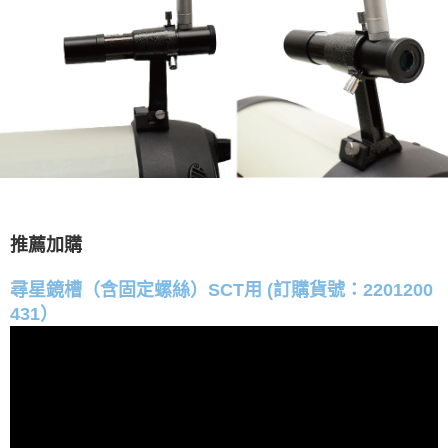
推薦加購
尋星鏡槽（含固定螺絲）SCT用 (訂購貨號：2201200
431）