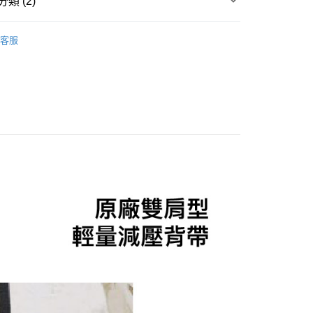
類 (2)
80，滿NT$2,000(含以上)免運費
】
【望遠鏡配件、腳架】
客服
INOX美樂時望遠鏡