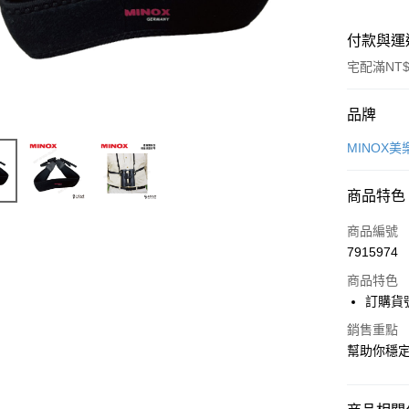
付款與運
宅配滿NT$
付款方式
品牌
信用卡一
MINOX美
LINE Pay
商品特色
Apple Pay
商品編號
ATM付款
7915974
商品特色
訂購貨號 
運送方式
銷售重點
郵寄到府(
幫助你穩
每筆NT$1
台灣離島寄