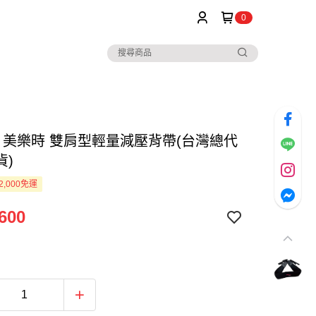
0
X 美樂時 雙肩型輕量減壓背帶(台灣總代
貨)
2,000免運
600