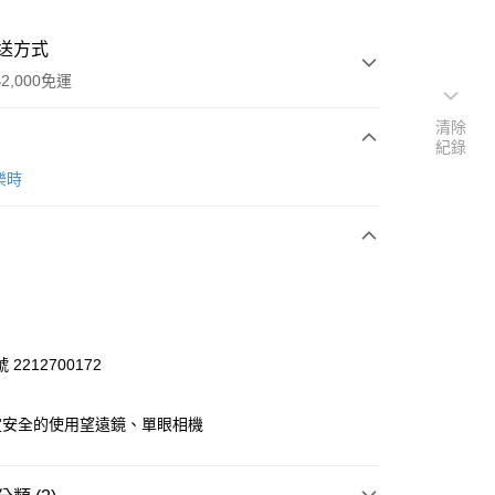
送方式
2,000免運
清除
紀錄
次付款
樂時
2212700172
台灣本島適用)
定安全的使用望遠鏡、單眼相機
00，滿NT$2,000(含以上)免運費
送(基本運費100元+離島加收80元)