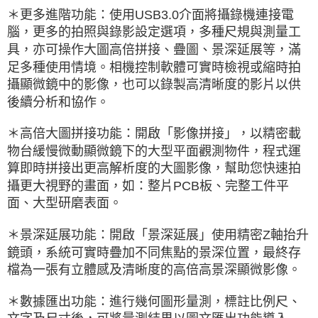
＊更多進階功能：使用USB3.0介面將攝錄機連接電
腦，更多的拍照與錄影設定選項，多種尺規與測量工
具，亦可操作大圖高倍拼接、疊圖、景深延展等，滿
足多種使用情境。相機控制軟體可實時檢視或縮時拍
攝顯微鏡中的影像，也可以錄製高清晰度的影片以供
後續分析和協作。
＊高倍大圖拼接功能：開啟「影像拼接」，以精密載
物台緩慢微動顯微鏡下的大型平面觀測物件，程式運
算即時拼接出更高解析度的大圖影像，幫助您快速拍
攝更大視野的畫面，如：整片PCB板、完整工件平
面、大型研磨表面。
＊景深延展功能：開啟「景深延展」使用精密Z軸抬升
鏡頭，系統可實時疊加不同焦點的景深位置，最終存
檔為一張有立體感及清晰度的高倍高景深顯微影像。
＊數據匯出功能：進行幾何圖形量測，標註比例尺、