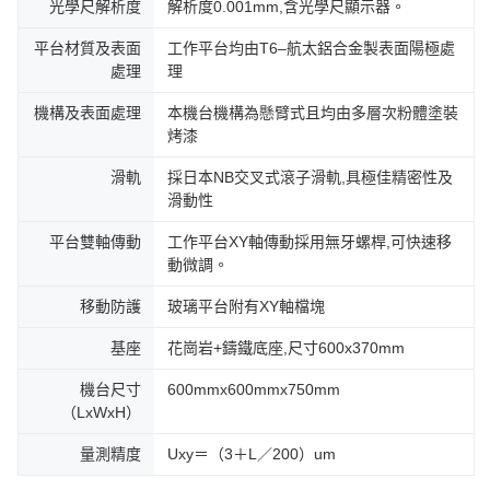
光學尺解析度
解析度0.001mm,含光學尺顯示器。
平台材質及表面
工作平台均由T6–航太鋁合金製表面陽極處
處理
理
機構及表面處理
本機台機構為懸臂式且均由多層次粉體塗裝
烤漆
滑軌
採日本NB交叉式滾子滑軌,具極佳精密性及
滑動性
平台雙軸傳動
工作平台XY軸傳動採用無牙螺桿,可快速移
動微調。
移動防護
玻璃平台附有XY軸檔塊
基座
花崗岩+鑄鐵底座,尺寸600x370mm
機台尺寸
600mmx600mmx750mm
（LxWxH）
量測精度
Uxy＝（3＋L／200）um