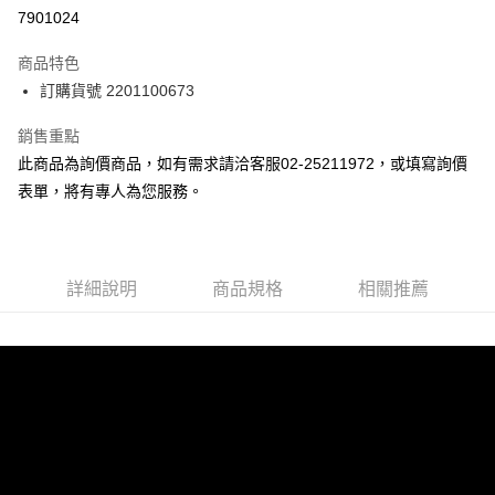
7901024
運送方式
商品特色
郵寄到府(台灣本島適用)
訂購貨號 2201100673
每筆NT$100，滿NT$2,000(含以上)免運費
銷售重點
台灣離島寄送(基本運費100元+離島加收80元)
此商品為詢價商品，如有需求請洽客服02-25211972，或填寫詢價
每筆NT$180，滿NT$2,000(含以上)免運費
表單，將有專人為您服務。
詳細說明
商品規格
相關推薦