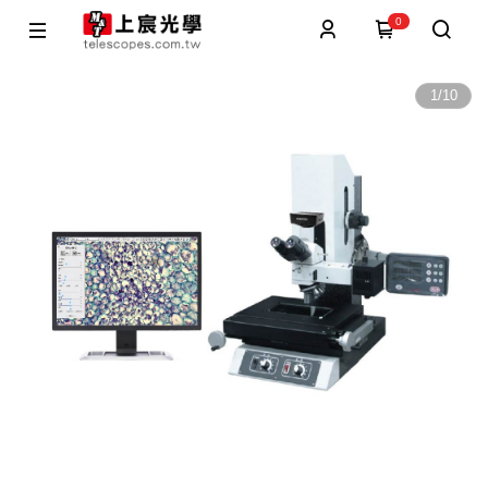
0
1
/
10