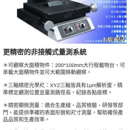
更精密的非接觸式量測系統
＊可觀察大面積物件：200*100mm大行程載物台，可
承載大面積物件並可大範圍移動觀察。
＊三軸精密光學尺：XYZ三軸皆具有1μm解析度，精
準標定觀測位置並量測路徑長，紀錄各點座標。
＊精密顯微測量：適合生產線、品質檢驗、研發等部
門，能提供準確的表面形貌和尺寸測量，幫助確保產
品品質和生產效率。