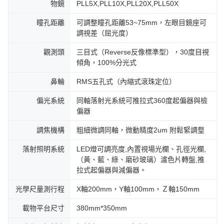
物鏡
PLL5X,PLL10X,PLL20X,PLL50X
瞳孔距離
可調整瞳孔距離53~75mm，左眼目鏡座可
調視差（屈光度）
觀測頭
三目式（Reverse反像標準型），30度目視
傾角，100%分光式
鼻輪
RMS五孔式（內縮式滾珠定位）
偏光系統
同軸落射光系統可推拉式360度起偏器與檢
偏器
調焦機構
粗細微調同軸，微動精度2um 附鬆緊調𤨣
落射照明系統
LED燈可調亮度,內置視場光欄、孔徑光欄,
（黃、藍、綠、磨砂玻璃）濾色片轉盤,推
拉式起偏器與減偏器。
光學尺量測行程
X軸200mm，Y軸100mm，Ｚ軸150mm
載物平台尺寸
380mm*350mm