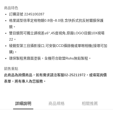
運送方式
商品特色
郵寄到府(台灣本島適用)
訂購貨號 2245100287
每筆NT$100，滿NT$2,000(含以上)免運費
格里諾型倍率定格物鏡0.8倍~8.0倍,含快拆式抗反射鍍膜保護
鏡。
台灣離島寄送(基本運費100元+離島加收80元)
雙目鏡筒可獨立調視差±6°,45度視角,原廠LOGO目鏡10X視場
每筆NT$180，滿NT$2,000(含以上)免運費
22。
稜鏡型第三目攝影接口,可安裝CCD攝錄機或單眼相機(接環可加
購)。
環保製程黑霧面塗裝，全機符合歐盟Rohs無鉛製程。
銷售重點
此商品為詢價商品，如有需求請洽客服02-25211972，或填寫詢價
表單，將有專人為您服務。
詳細說明
商品規格
相關推薦