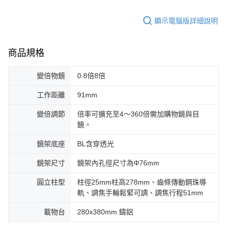
顯示電腦版詳細說明
商品規格
變倍物鏡
0.8倍8倍
工作距離
91mm
變倍調節
倍率可擴充至4～360倍需加購物鏡與目
鏡。
鏡架底座
BL含穿透光
鏡架尺寸
鏡架內孔徑尺寸為Φ76mm
圓立柱型
柱徑25mm柱高278mm、齒條傳動鋼珠導
軌、調焦手輪鬆緊可調、調焦行程51mm
載物台
280x380mm 鑄鋁