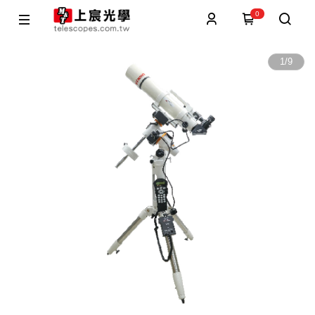
0
1
/
9