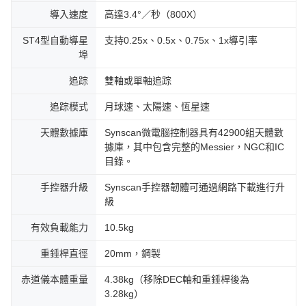
導入速度
高達3.4°／秒（800X）
ST4型自動導星
支持0.25x、0.5x、0.75x、1x導引率
埠
追踪
雙軸或單軸追踪
追踪模式
月球速、太陽速、恆星速
天體數據庫
Synscan微電腦控制器具有42900組天體數
據庫，其中包含完整的Messier，NGC和IC
目錄。
手控器升級
Synscan手控器韌體可通過網路下載進行升
級
有效負載能力
10.5kg
重錘桿直徑
20mm，鋼製
赤道儀本體重量
4.38kg（移除DEC軸和重錘桿後為
3.28kg）