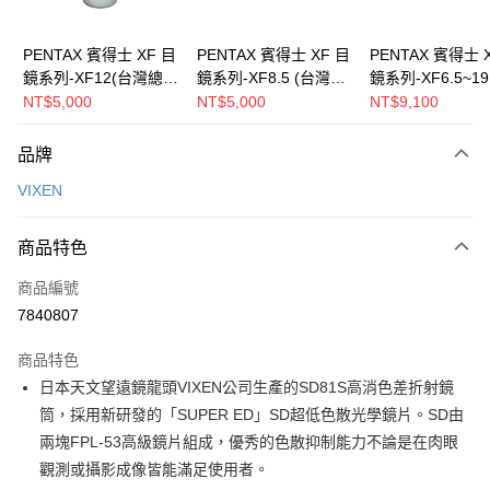
運送方式
郵寄到府(台灣本島適用)
PENTAX 賓得士 XF 目
PENTAX 賓得士 XF 目
PENTAX 賓得士 
鏡系列-XF12(台灣總代
鏡系列-XF8.5 (台灣總
鏡系列-XF6.5~19
每筆NT$100，滿NT$2,000(含以上)免運費
理公司貨)
代理公司貨)
灣總代理公司貨)
NT$5,000
NT$5,000
NT$9,100
品牌
VIXEN
商品特色
商品編號
7840807
商品特色
日本天文望遠鏡龍頭VIXEN公司生產的SD81S高消色差折射鏡
筒，採用新研發的「SUPER ED」SD超低色散光學鏡片。SD由
兩塊FPL-53高級鏡片組成，優秀的色散抑制能力不論是在肉眼
觀測或攝影成像皆能滿足使用者。