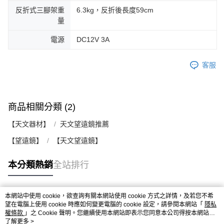
反折式三腳架重
6.3kg，反折後長度59cm
量
電源
DC12V 3A
客服
商品相關分類 (2)
【天文器材】
天文望遠鏡推薦
【望遠鏡】
【天文望遠鏡】
本分類熱銷
全站排行
本網站中使用 cookie，欲查詢有關本網站使用 cookie 方式之詳情，及若您不希
熱門標籤
望在電腦上使用 cookie 時應如何變更電腦的 cookie 設定，請參閱本網站「
隱私
權條款
」之 Cookie 聲明。您繼續使用本網站即表示您同意本公司得按本網站使
用條款之 Cookie 聲明使用 cookie。
了解更多 >