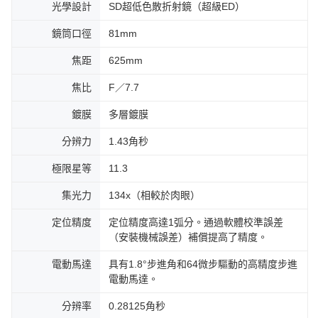
光學設計
SD超低色散折射鏡（超級ED）
鏡筒口徑
81mm
焦距
625mm
焦比
F／7.7
鍍膜
多層鍍膜
分辨力
1.43角秒
極限星等
11.3
集光力
134x（相較於肉眼）
定位精度
定位精度高達1弧分。通過軟體校準誤差
（安裝機械誤差）補償提高了精度。
電動馬達
具有1.8°步進角和64微步驅動的高精度步進
電動馬達。
分辨率
0.28125角秒