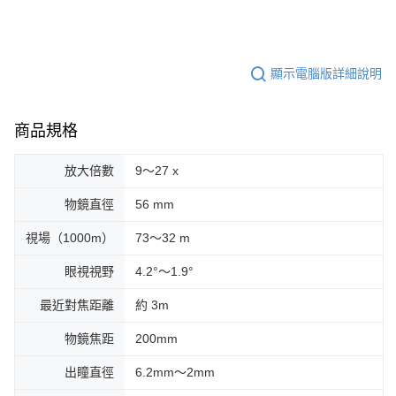
顯示電腦版詳細說明
商品規格
放大倍數
9～27 x
物鏡直徑
56 mm
視場（1000m）
73～32 m
眼視視野
4.2°～1.9°
最近對焦距離
約 3m
物鏡焦距
200mm
出瞳直徑
6.2mm～2mm