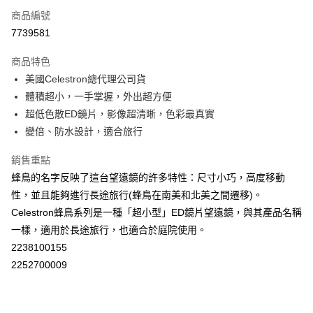
商品編號
ATM付款
7739581
運送方式
商品特色
郵寄到府(台灣本島適用)
美國Celestron總代理公司貨
每筆NT$100，滿NT$2,000(含以上)免運費
體積超小，一手掌握，外出超方便
超低色散ED鏡片，影像超清晰，色彩最真實
台灣離島寄送(基本運費100元+離島加收80元)
變倍、防水設計，適合旅行
每筆NT$180，滿NT$2,000(含以上)免運費
銷售重點
蜂鳥的名字反映了這台望遠鏡的許多特性：尺寸小巧，高度移動
性，並且能夠進行長途旅行(蜂鳥在南美和北美之間遷移)。
Celestron蜂鳥系列是一種「超小型」ED鏡片望遠鏡，與其產品名稱
一樣，適用於長途旅行，也適合於庭院使用。
2238100155
2252700009