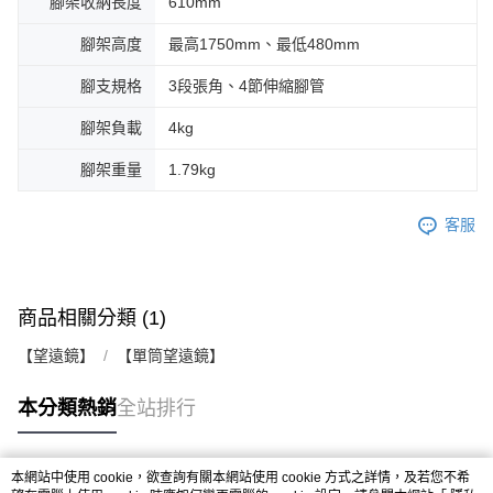
腳架收納長度
610mm
腳架高度
最高1750mm、最低480mm
腳支規格
3段張角、4節伸縮腳管
腳架負載
4kg
腳架重量
1.79kg
客服
商品相關分類 (1)
【望遠鏡】
【單筒望遠鏡】
本分類熱銷
全站排行
本網站中使用 cookie，欲查詢有關本網站使用 cookie 方式之詳情，及若您不希