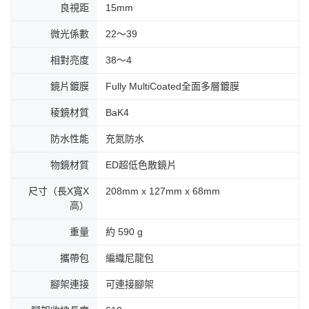
良視距
15mm
微光係數
22～39
相對亮度
38～4
鏡片鍍膜
Fully MultiCoated全面多層鍍膜
稜鏡材質
BaK4
防水性能
充氮防水
物鏡材質
ED超低色散鏡片
尺寸（長X寬X
208mm x 127mm x 68mm
高）
重量
約 590 g
攜帶包
編織尼龍包
腳架連接
可連接腳架