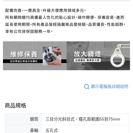
顯示電腦版詳細說明
商品規格
鏡筒
三目分光斜目式，瞳孔距範圍55到75mm
鼻輪
五孔式