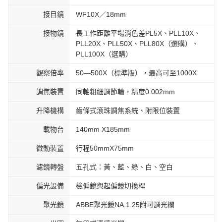
接目鏡
WF10X／18mm
接物鏡
長工作距離平場消色差PL5X、PLL10X、
PLL20X、PLL50X、PLL80X（選購）、
PLL100X（選購）
觀察倍率
50—500X（標準版），最高可至1000X
調焦裝置
同軸粗細調節輪，精度0.002mm
升降機構
齒條式滾珠調焦系統、附限位裝置
載物台
140mm X185mm
微動裝置
行程50mmX75mm
濾鏡轉盤
五孔式：黃、藍、綠、白、空白
偏光設備
檢偏鏡與起偏鏡切換桿
聚光鏡
ABBE聚光鏡NA.1.25附可調光欄