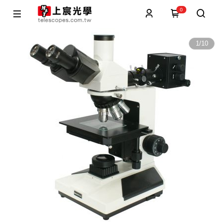
0
1
/
10