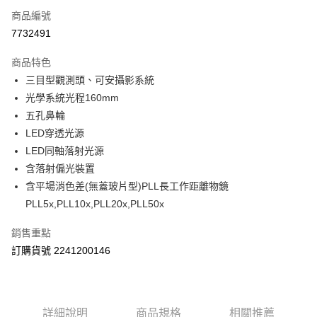
商品編號
ATM付款
7732491
運送方式
商品特色
郵寄到府(台灣本島適用)
三目型觀測頭、可安攝影系統
每筆NT$100，滿NT$2,000(含以上)免運費
光學系統光程160mm
五孔鼻輪
台灣離島寄送(基本運費100元+離島加收80元)
LED穿透光源
每筆NT$180，滿NT$2,000(含以上)免運費
LED同軸落射光源
含落射偏光裝置
含平場消色差(無蓋玻片型)PLL長工作距離物鏡
PLL5x,PLL10x,PLL20x,PLL50x
銷售重點
訂購貨號 2241200146
詳細說明
商品規格
相關推薦