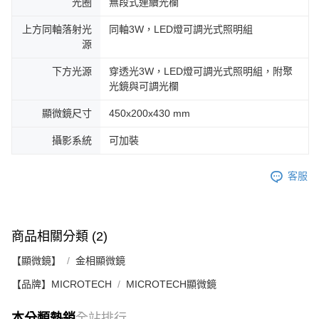
光圈
無段式連續光欄
上方同軸落射光
同軸3W，LED燈可調光式照明組
源
下方光源
穿透光3W，LED燈可調光式照明組，附聚
光鏡與可調光欄
顯微鏡尺寸
450x200x430 mm
攝影系統
可加裝
客服
商品相關分類 (2)
【顯微鏡】
金相顯微鏡
【品牌】MICROTECH
MICROTECH顯微鏡
本分類熱銷
全站排行