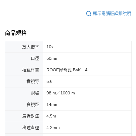
顯示電腦版詳細說明
商品規格
放大倍率
10x
口徑
50mm
稜鏡材質
ROOF屋脊式 BaK－4
實視野
5.6°
視場
98 m／1000 m
良視距
14mm
最近對焦
4.5m
出瞳直徑
4.2mm