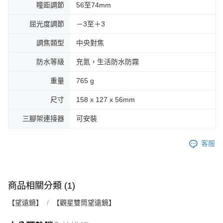
瞳距調節
56至74mm
屈光度調節
－3至＋3
調焦類型
中央對焦
防水等級
充氮，生活防水防霧
重量
765 g
尺寸
158 x 127 x 56mm
三腳架連接器
可安裝
客服
商品相關分類 (1)
【望遠鏡】
【觀星雙筒望遠鏡】