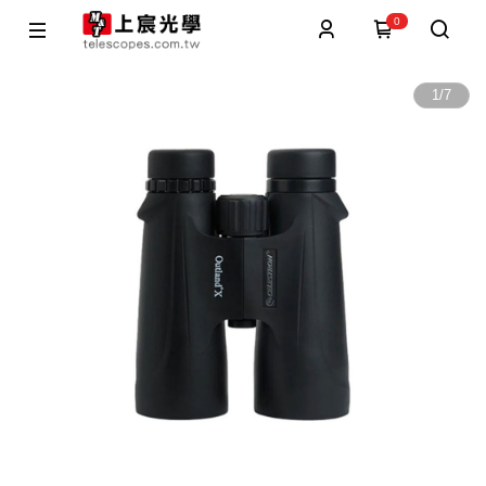
0
1
/
7