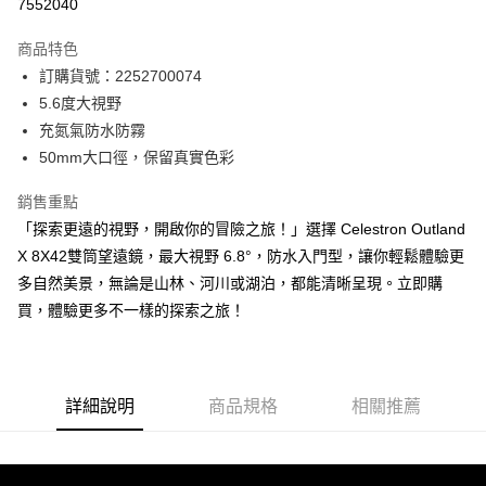
7552040
運送方式
商品特色
郵寄到府(台灣本島適用)
訂購貨號：2252700074
每筆NT$100，滿NT$2,000(含以上)免運費
5.6度大視野
充氮氣防水防霧
台灣離島寄送(基本運費100元+離島加收80元)
50mm大口徑，保留真實色彩
每筆NT$180，滿NT$2,000(含以上)免運費
銷售重點
「探索更遠的視野，開啟你的冒險之旅！」選擇 Celestron Outland
X 8X42雙筒望遠鏡，最大視野 6.8°，防水入門型，讓你輕鬆體驗更
多自然美景，無論是山林、河川或湖泊，都能清晰呈現。立即購
買，體驗更多不一樣的探索之旅！
詳細說明
商品規格
相關推薦