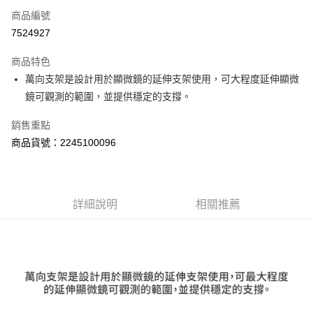
商品編號
ATM付款
7524927
運送方式
商品特色
郵寄到府(台灣本島適用)
萬向支架是設計用於顯微鏡的延伸支架使用，可大程度延伸顯微
每筆NT$100，滿NT$2,000(含以上)免運費
鏡可觀測的範圍，並提供穩定的支撐。
台灣離島寄送(基本運費100元+離島加收80元)
銷售重點
每筆NT$180，滿NT$2,000(含以上)免運費
商品貨號：2245100096
詳細說明
相關推薦