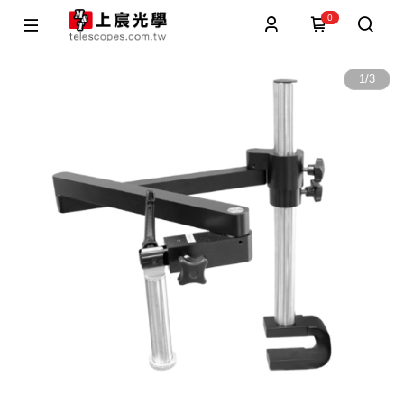
0
1
/
3