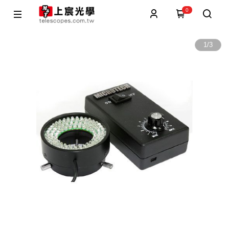
0
1
/
3