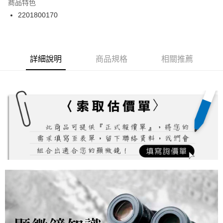
商品特色
郵寄到府(台灣本島適用)
2201800170
每筆NT$100，滿NT$2,000(含以上)免運費
台灣離島寄送(基本運費100元+離島加收80元)
每筆NT$180，滿NT$2,000(含以上)免運費
詳細說明
商品規格
相關推薦