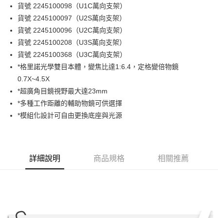
貨號 2245100098（U1C萬向支架）
貨號 2245100097（U2S萬向支架）
貨號 2245100096（U2C萬向支架）
貨號 2245100208（U3S萬向支架）
貨號 2245100368（U3C萬向支架）
*格里諾光學雙目本體，變焦比達1:6.4，定格變倍物鏡
0.7X~4.5X
*超廣角目鏡視野最大達23mm
*多種工作距離的輔助物鏡可供選擇
*模組化設計可自由更換底座與光源
詳細說明
商品規格
相關推薦