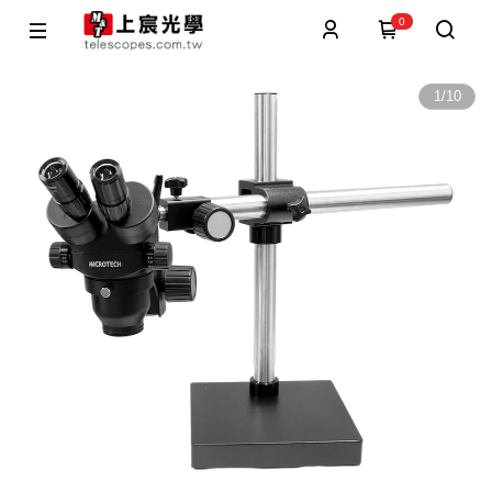
0
1
/
10