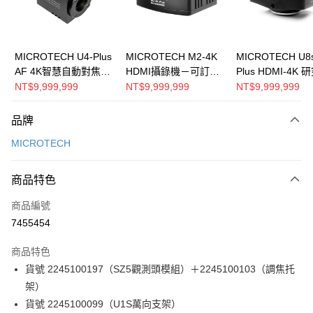
運送方式
郵寄到府(台灣本島適用)
MICROTECH U4-Plus
MICROTECH M2-4K
MICROTECH U8
AF 4K智慧自動對焦顯
HDMI攝錄機－可訂貨
Plus HDMI-4K 
每筆NT$100，滿NT$2,000(含以上)免運費
微攝錄機
📞 請聯繫我們的客
顯微攝錄機～詢
NT$9,999,999
NT$9,999,999
NT$9,999,999
台灣離島寄送(基本運費100元+離島加收80元)
服！
優惠！
每筆NT$180，滿NT$2,000(含以上)免運費
品牌
MICROTECH
商品特色
商品編號
7455454
商品特色
貨號 2245100197（SZ5觀測頭模組）＋2245100103（調焦托
架）
貨號 2245100099（U1S萬向支架）