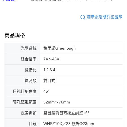
顯示電腦版詳細說明
商品規格
光學系統
格里諾Greenough
綜合倍率
7X～45X
變倍比
1：6.4
觀測頭
雙目式
目視傾斜角度
45°
瞳孔距離範圍
52mm～76mm
視差調節
雙目鏡筒皆有獨立調整±6°
目鏡
WHSZ10X／23 視場Φ23mm