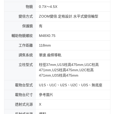
物鏡
0.7X～4.5X
變倍方式
ZOOM變倍.定格設計.水平式變倍輪型
保護鏡
有
輔助物鏡螺紋
M48X0.75
工作距離
118mm
調焦系統
單速.齒條導軌
立柱型式
柱徑37mm,U1S柱高475mm,U1C柱高
471mm,U2S柱高475mm,U2C柱高
471mm,U3S柱高475mm
載物台型式
U1S、U1C、U2S、U2C、U3S、無底座
載物台尺寸
參考圖片
透射式光源
X
反射式光源
選配