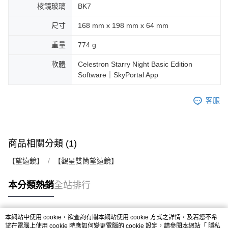
棱鏡玻璃
BK7
尺寸
168 mm x 198 mm x 64 mm
重量
774 g
軟體
Celestron Starry Night Basic Edition
Software｜SkyPortal App
客服
商品相關分類 (1)
【望遠鏡】
【觀星雙筒望遠鏡】
本分類熱銷
全站排行
本網站中使用 cookie，欲查詢有關本網站使用 cookie 方式之詳情，及若您不希
熱門標籤
望在電腦上使用 cookie 時應如何變更電腦的 cookie 設定，請參閱本網站「
隱私