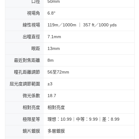
口徑
50mm
視場角
6.8°
線性視場
119m／1000m ｜ 357 ft／1000 yds
出瞳直徑
7.1mm
眼距
13mm
最近對焦距離
8m
瞳孔距離調節
56至72mm
屈光度調節範圍
±3
微光係數
18.7
相對亮度
相對亮度
極限星等
理想：10.99｜中等：9.99｜差：8.99
鏡片鍍膜
多層鍍膜