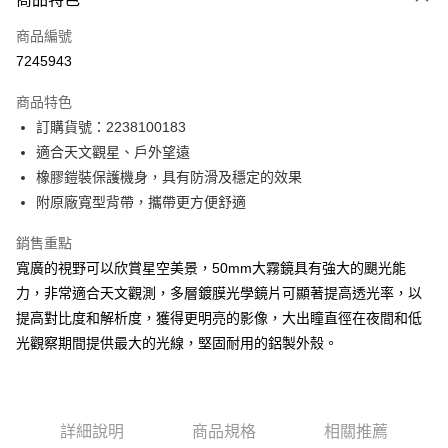
Apple Pay
商品編號
ATM付款
7245943
運送方式
商品特色
郵寄到府(台灣本島適用)
訂購貨號：2238100183
每筆NT$100，滿NT$2,000(含以上)免運費
適合天文觀星、戶外望遠
橡膠鎧裝保護機身，具有防滑及穩定的效果
台灣離島寄送(基本運費100元+離島加收80元)
附原廠寬型背帶，攜帶更方便舒適
每筆NT$180，滿NT$2,000(含以上)免運費
銷售重點
寬廣的視野可以欣賞星空美景，50mm大霧鏡具有強大的颶光能
力，非常適合天文觀測，多層鍍膜光學鏡片可顯著提高透光率，以
提高對比度和解析度，獲得更明亮的影像，大出瞳直徑在夜間和低
光觀察期間提供最大的光線，堅固耐用的鋁製外殼。
詳細說明
商品規格
相關推薦