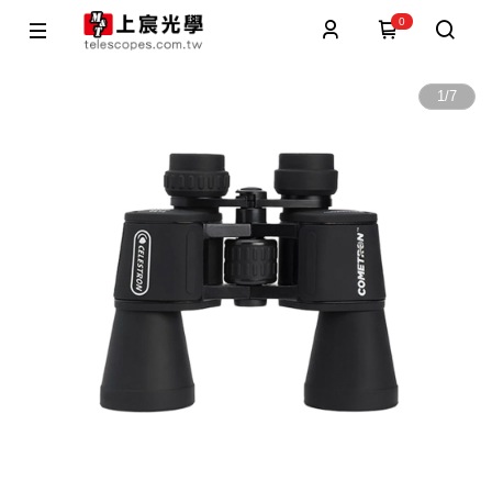
0
1
/
7