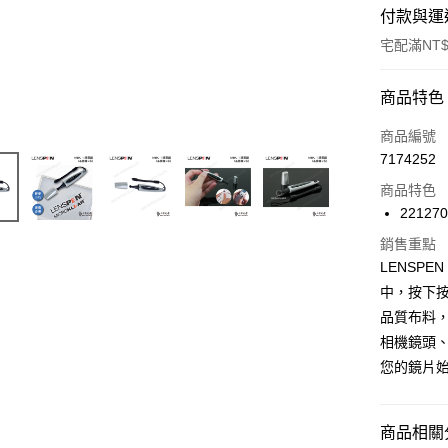
付款與運
宅配滿NT$
付款方式
商品特色
信用卡一
商品編號
7174252
LINE Pay
商品特色
Apple Pay
22127
ATM付款
銷售重點
LENSP
中，按下
運送方式
品質布料
相機鏡頭、
郵寄到府(
您的鏡片
每筆NT$1
台灣離島寄
商品相關分
每筆NT$1