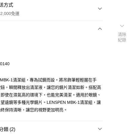
送方式
2,000免運
清除
次付款
紀錄
00140
EN MBK-1清潔組，專為拭鏡而設。將吊飾筆輕輕握在手
按鈕，瞬間釋放出清潔液，讓您的鏡片清潔如新。搭配高
，即使在濕氣高的環境下，也能完美清潔。適用於眼鏡、
望遠鏡等多種光學鏡片。LENSPEN MBK-1清潔組，讓
台灣本島適用)
始終保持清晰，讓您的視野更加明亮。
00，滿NT$2,000(含以上)免運費
送(基本運費100元+離島加收80元)
類 (2)
80，滿NT$2,000(含以上)免運費