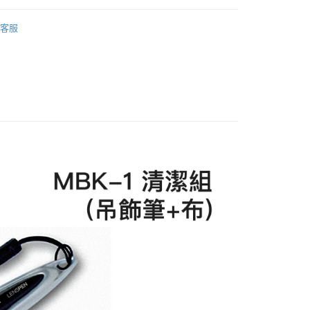
具】
客服
】
實驗用品 耗材 工具