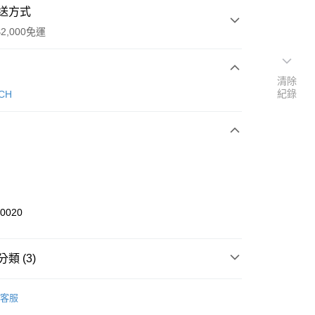
送方式
2,000免運
清除
次付款
紀錄
CH
00020
台灣本島適用)
類 (3)
00，滿NT$2,000(含以上)免運費
材】
調焦接管、相機接環
送(基本運費100元+離島加收80元)
客服
80，滿NT$2,000(含以上)免運費
CROTECH
MICROTECH天文器材