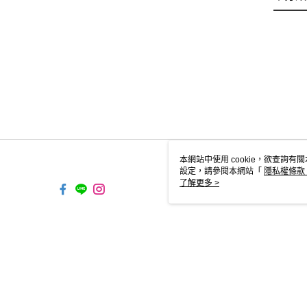
本網站中使用 cookie，欲查詢有關
設定，請參閱本網站「
隱私權條款
使用 cookie。
了解更多 >
TYO-TW-MWEBG132 Web2.0
© 2026 by 上宸光學國際有限公司