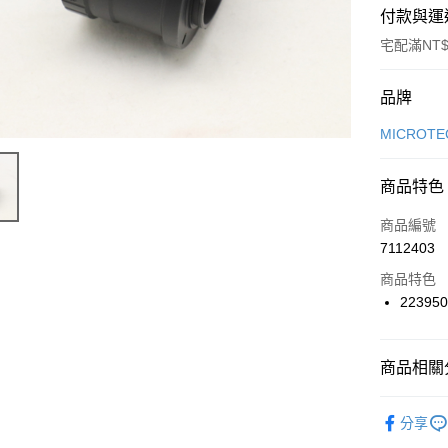
付款與運
宅配滿NT$
付款方式
品牌
信用卡一
MICROTE
LINE Pay
商品特色
Apple Pay
商品編號
ATM付款
7112403
商品特色
22395
運送方式
郵寄到府(
商品相關分
每筆NT$1
【天文器
台灣離島寄
分享
每筆NT$1
【品牌】MI