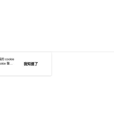
 cookie
kie 聲明
我知道了
若接到可疑電話，請洽詢165反詐騙專線
本站最佳瀏覽環境請使用 Google Chrome、Firefox 或 Edge 以上版本