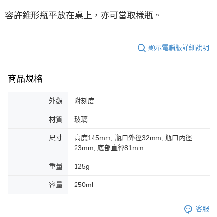
容許錐形瓶平放在桌上，亦可當取樣瓶。
顯示電腦版詳細說明
商品規格
外觀
附刻度
材質
玻璃
尺寸
高度145mm, 瓶口外徑32mm, 瓶口內徑
23mm, 底部直徑81mm
重量
125g
容量
250ml
客服