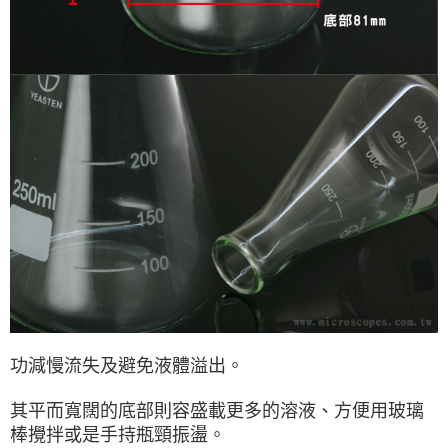
功減慢流失及避免液體溢出。
其平而寬闊的底部則容盛載更多的溶液、方便用玻璃
棒攪拌或是手持瓶頸振盪。