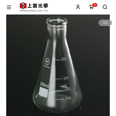
0
1
/
1