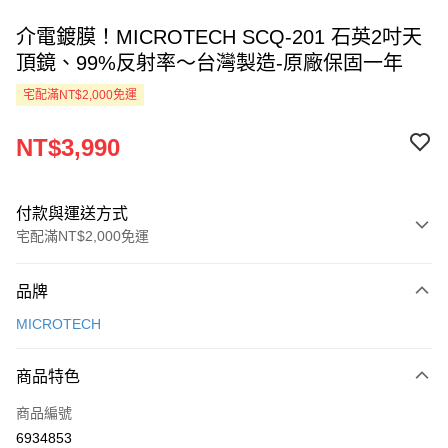
介電鍍膜！MICROTECH SCQ-201 石英2吋天
頂鏡、99%反射率～台灣製造-原廠保固一年
宅配滿NT$2,000免運
NT$3,990
付款與運送方式
宅配滿NT$2,000免運
付款方式
品牌
信用卡一次付款
MICROTECH
LINE Pay
商品特色
Apple Pay
商品編號
ATM付款
6934853