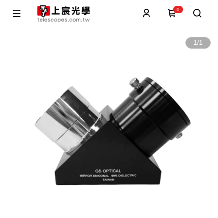
0
1
/
1