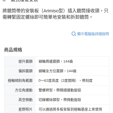
將鏡筒帶的安裝板（Arimiso型）插入鏡筒接收頭，只
需轉緊固定螺絲即可簡單地安裝和拆卸鏡筒。
顯示電腦版詳細說明
商品規格
提升震顫
蝸輪周邊震顫，144齒
偏斜震顫
蝸輪全方位震顫，144齒
極軸傾斜角範圍
0～62度高度（2度間隔），帶刻度
方位角運動
雙螺桿型，帶精細運動旋鈕
高空微動
切線螺絲類型，帶微動旋鈕
星野照片
可以通過將多板安裝到極軸基座上來使用