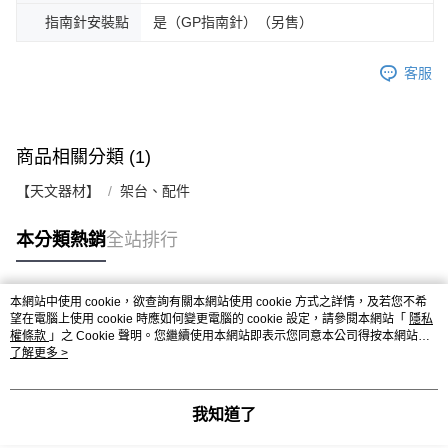
指南針安裝點
是（GP指南針）（另售）
客服
商品相關分類 (1)
【天文器材】
架台、配件
本分類熱銷
全站排行
本網站中使用 cookie，欲查詢有關本網站使用 cookie 方式之詳情，及若您不希
熱門標籤
望在電腦上使用 cookie 時應如何變更電腦的 cookie 設定，請參閱本網站「
隱私
權條款
」之 Cookie 聲明。您繼續使用本網站即表示您同意本公司得按本網站使
用條款之 Cookie 聲明使用 cookie。
了解更多 >
我知道了