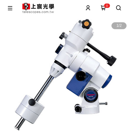
0
1
/
2