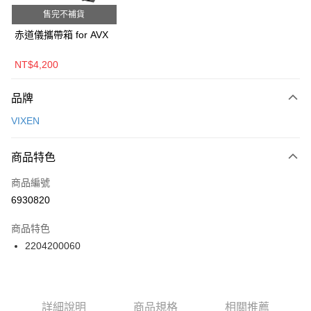
運送方式
售完不補貨
郵寄到府(台灣本島適用)
赤道儀攜帶箱 for AVX
每筆NT$100，滿NT$2,000(含以上)免運費
NT$4,200
台灣離島寄送(基本運費100元+離島加收80元)
每筆NT$180，滿NT$2,000(含以上)免運費
品牌
VIXEN
商品特色
商品編號
6930820
商品特色
2204200060
詳細說明
商品規格
相關推薦