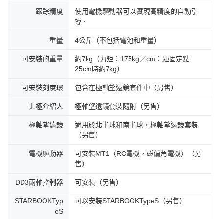
跟踪精度
使用電機驅動器可以實現高精度的自動引
導。
重量
4公斤（不包括電池和重量）
可安裝的重量
約7kg（力矩：175kg／cm：距固定點
25cm時約7kg）
可安裝刻度環
包含在極軸望遠鏡套件中（另售）
北極介紹人
極軸望遠鏡套裝隨附（另售）
極軸望遠鏡
適用於北半球和南半球，極軸望遠鏡套裝
（另售）
電機驅動器
可安裝MT1（RC電機，磁偏角電機）（另
售）
DD3兩軸控制器
可安裝（另售）
STARBOOKTyp
可以安裝STARBOOKTypeS（另售）
eS