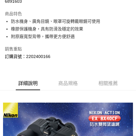
6891603
運送方式
商品特色
郵寄到府(台灣本島適用)
防水機身、廣角目鏡、眼罩可旋轉戴眼鏡可使用
每筆NT$100，滿NT$2,000(含以上)免運費
橡膠保護機身，具有防滑及穩定的效果
附原廠寬型背帶，攜帶更方便舒適
台灣離島寄送(基本運費100元+離島加收80元)
每筆NT$180，滿NT$2,000(含以上)免運費
銷售重點
訂購貨號：2202400166
詳細說明
商品規格
相關推薦