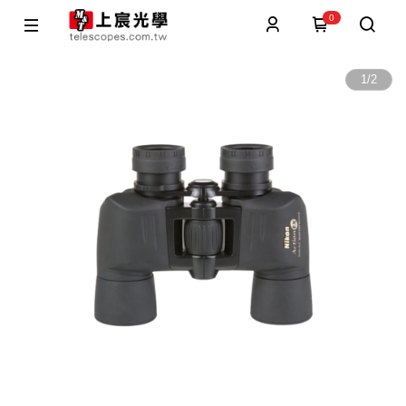
0
1
/
2