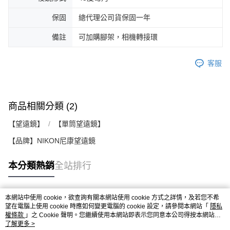
保固
總代理公司貨保固一年
備註
可加購腳架，相機轉接環
客服
商品相關分類 (2)
【望遠鏡】
【單筒望遠鏡】
【品牌】NIKON尼康望遠鏡
本分類熱銷
全站排行
本網站中使用 cookie，欲查詢有關本網站使用 cookie 方式之詳情，及若您不希
熱門標籤
望在電腦上使用 cookie 時應如何變更電腦的 cookie 設定，請參閱本網站「
隱私
權條款
」之 Cookie 聲明。您繼續使用本網站即表示您同意本公司得按本網站使
用條款之 Cookie 聲明使用 cookie。
了解更多 >