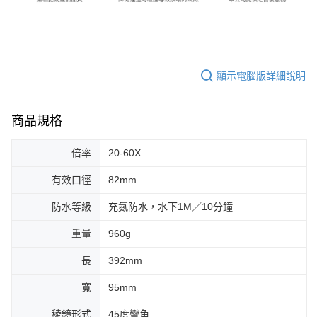
顯示電腦版詳細說明
商品規格
倍率
20-60X
有效口徑
82mm
防水等級
充氮防水，水下1M／10分鐘
重量
960g
長
392mm
寬
95mm
稜鏡形式
45度彎角