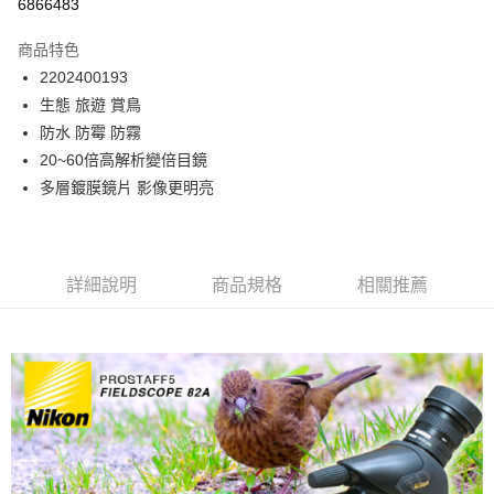
6866483
運送方式
商品特色
郵寄到府(台灣本島適用)
2202400193
每筆NT$100，滿NT$2,000(含以上)免運費
生態 旅遊 賞鳥
防水 防霉 防霧
台灣離島寄送(基本運費100元+離島加收80元)
20~60倍高解析變倍目鏡
每筆NT$180，滿NT$2,000(含以上)免運費
多層鍍膜鏡片 影像更明亮
詳細說明
商品規格
相關推薦