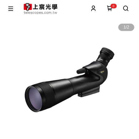
0
1
/
2