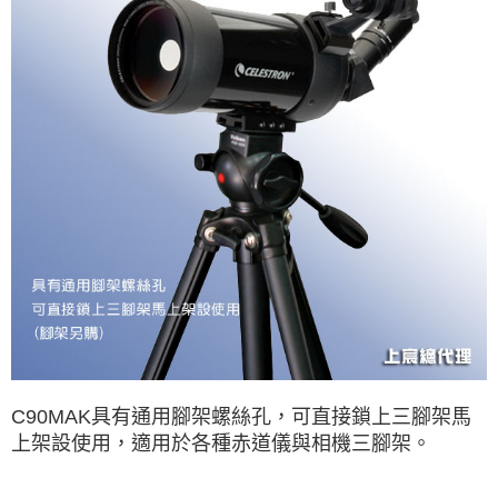
C90MAK具有通用腳架螺絲孔，可直接鎖上三腳架馬
上架設使用，適用於各種赤道儀與相機三腳架。