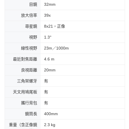
目鏡
32mm
放大倍率
39x
尋星鏡
8x21，正像
視野
1.3°
線性視野
23m／1000m
最近對焦距離
4.6 m
良視距離
20mm
三角架螺牙
有
天文用鳩尾板
有
攜行背包
有
鏡筒長
400mm
重量（含正像鏡
2.3 kg