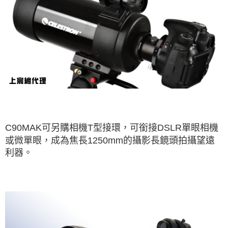
C90MAK可另購相機T型接環，可銜接DSLR單眼相機
或微單眼，成為焦長1250mm的攝影長鏡頭拍攝望遠
利器。