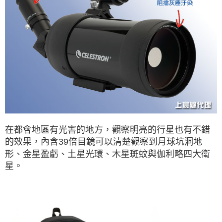
在都會地區有光害的地方，觀察明亮的行星也有不錯
的效果，
內含39倍目鏡可以清楚觀察到月球坑洞地
形、金星盈虧、土星光環、木星斑蚊與伽利略四大衛
星。