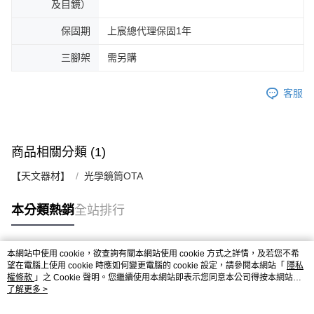
及目鏡）
保固期
上宸總代理保固1年
三腳架
需另購
客服
商品相關分類 (1)
【天文器材】
光學鏡筒OTA
本分類熱銷
全站排行
本網站中使用 cookie，欲查詢有關本網站使用 cookie 方式之詳情，及若您不希
熱門標籤
望在電腦上使用 cookie 時應如何變更電腦的 cookie 設定，請參閱本網站「
隱私
權條款
」之 Cookie 聲明。您繼續使用本網站即表示您同意本公司得按本網站使
用條款之 Cookie 聲明使用 cookie。
了解更多 >