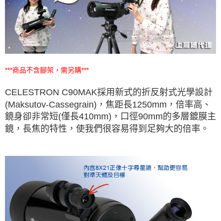
***商品不含腳架，需另購***
CELESTRON C90MAK採用新式的折反射式光學設計
(Maksutov-Cassegrain)，
焦距長1250mm，倍率高、
鏡身卻非常短(僅長410mm)，口徑90mm的多層鍍膜主
鏡，
長焦的特性，使我們很容易得到足夠大的倍率。