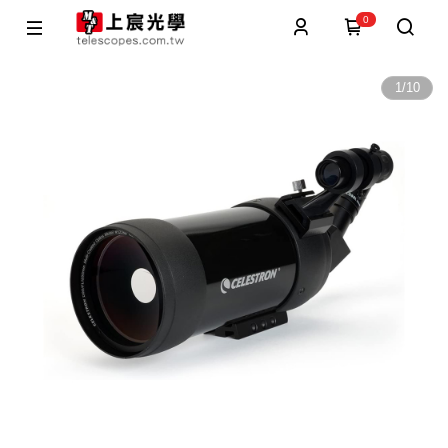
0
1
/
10