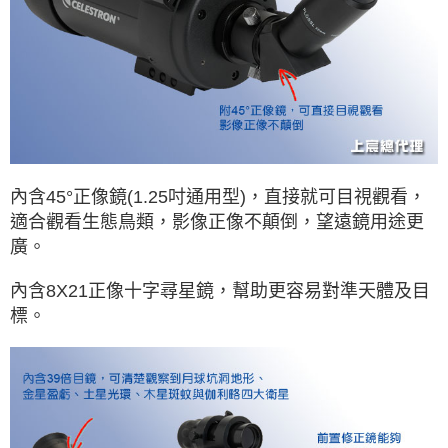
內含45°正像鏡(1.25吋通用型)，直接就可目視觀看，
適合觀看生態鳥類，影像正像不顛倒，望遠鏡用途更
廣。
內含8X21正像十字尋星鏡，幫助更容易對準天體及目
標。