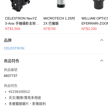
運送方式
郵寄到府(台灣本島適用)
CELESTRON NexYZ
MICROTECH 1.25吋
WILLIAM OPTIC
3-Axis 手機攝影支架
2X 巴羅鏡
EFERRARI-ZO
每筆NT$100，滿NT$2,000(含以上)免運費
(上宸光學台灣總代理)
倍天文目鏡 8~16m
NT$1,560
NT$700
NT$2,200
台灣離島寄送(基本運費100元+離島加收80元)
法拉利聯名版 -
1.25"型(台灣總
每筆NT$180，滿NT$2,000(含以上)免運費
品牌
司貨)
CELESTRON
商品特色
商品編號
6837737
商品特色
#2238100012
天文/觀景/賞鳥多用途
多層鍍膜鏡片，影像銳利