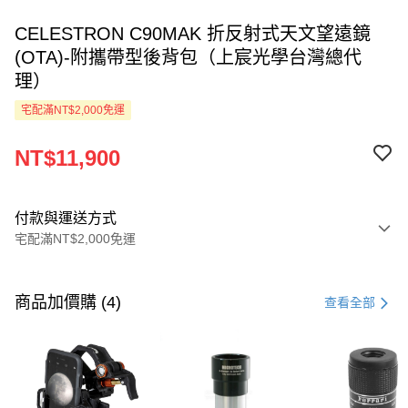
CELESTRON C90MAK 折反射式天文望遠鏡
(OTA)-附攜帶型後背包（上宸光學台灣總代
理）
宅配滿NT$2,000免運
NT$11,900
付款與運送方式
宅配滿NT$2,000免運
付款方式
信用卡一次付款
商品加價購 (4)
查看全部
LINE Pay
Apple Pay
ATM付款