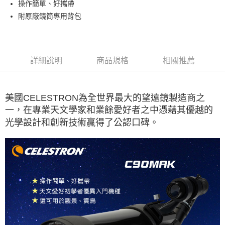
操作簡單、好攜帶
附原廠鏡筒專用背包
詳細說明
商品規格
相關推薦
美國CELESTRON為全世界最大的望遠鏡製造商之
一，
在專業天文學家和業餘愛好者之中憑藉其優越的
光學設計和創新技術贏得了公認口碑。