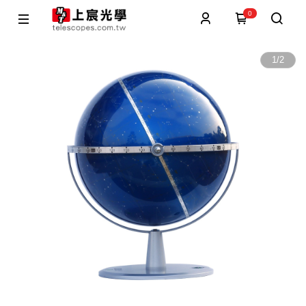
0
1
/
2