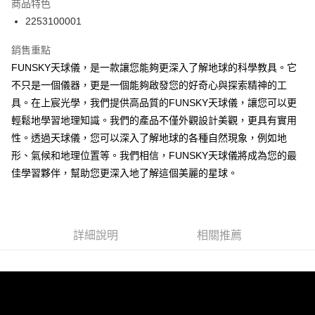
商品特色
郵寄到府(台灣本島適用)
2253100001
每筆NT$100，滿NT$2,000(含以上)免運費
銷售重點
台灣離島寄送(基本運費100元+離島加收80元)
FUNSKY天球儀，是一款讓您能夠更深入了解地球的科學教具。它
每筆NT$180，滿NT$2,000(含以上)免運費
不只是一個儀器，更是一個能夠啟發您的好奇心與探索精神的工
具。在上宸光學，我們提供高品質的FUNSKY天球儀，讓您可以更
輕鬆地學習地理知識。我們的產品不僅外觀設計美觀，更具有實用
性。透過天球儀，您可以深入了解地球的各種自然現象，例如地
形、氣候和地理位置等。我們相信，FUNSKY天球儀將成為您的最
佳學習夥伴，幫助您更深入地了解這個美麗的星球。
詳細說明
相關推薦