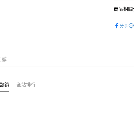
台灣離島寄
商品相關分
每筆NT$1
【望遠鏡
分享
【品牌】M
限量特價
推薦
熱銷
全站排行