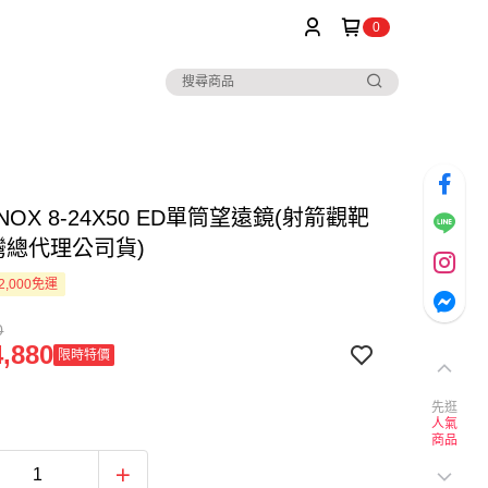
0
NOX 8-24X50 ED單筒望遠鏡(射箭觀靶
灣總代理公司貨)
2,000免運
0
,880
限時特價
先逛
人氣
商品