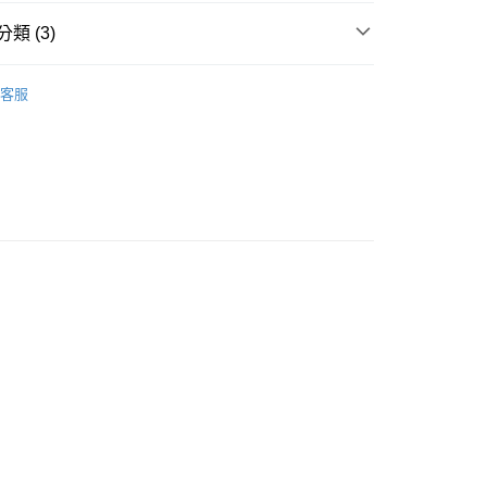
送(基本運費100元+離島加收80元)
類 (3)
80，滿NT$2,000(含以上)免運費
】
【單筒望遠鏡】
客服
INOX美樂時望遠鏡
區