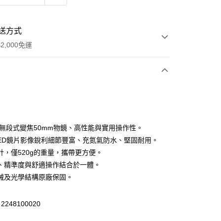
送方式
2,000免運
次付款
4倍無段式變焦50mm物鏡、高性能與實用操作性。
ED鏡片影像銳利細節豐富、充氮氣防水、堅固耐用。
計，僅520g的重量，攜帶更方便。
、精準度與舒適操作結合於一體。
械及光學結構原廠保固。
台灣本島適用)
248100020
00，滿NT$2,000(含以上)免運費