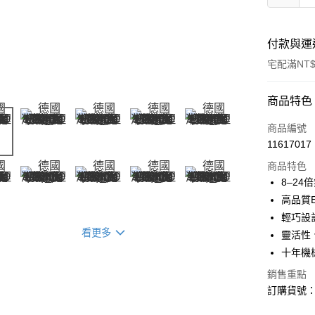
付款與運
宅配滿NT$
付款方式
商品特色
信用卡一
商品編號
11617017
LINE Pay
商品特色
Apple Pay
8–2
高品質
ATM付款
輕巧設
看更多
靈活性
運送方式
十年機
銷售重點
郵寄到府(
訂購貨號：2
每筆NT$1