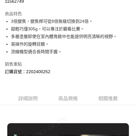
11562749
運送方式
商品特色
郵寄到府(台灣本島適用)
3倍變焦，變焦桿可從8倍無級切換到24倍。
每筆NT$100，滿NT$2,000(含以上)免運費
超輕巧僅305g，可以專注於觀看比賽。
多層塗層即使在室內體育館中也能提供明亮清晰的視野。
台灣離島寄送(基本運費100元+離島加收80元)
易操作的旋轉目鏡。
每筆NT$180，滿NT$2,000(含以上)免運費
流線機型適合長時間手握。
銷售重點
訂購貨號：2202400252
詳細說明
商品規格
相關推薦