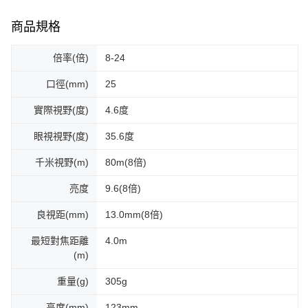
商品規格
倍率(倍)
8-24
口徑(mm)
25
實際視野(度)
4.6度
眼視視野(度)
35.6度
千米視野(m)
80m(8倍)
亮度
9.6(8倍)
良視距(mm)
13.0mm(8倍)
最短對焦距離
4.0m
(m)
重量(g)
305g
高度(mm)
123mm