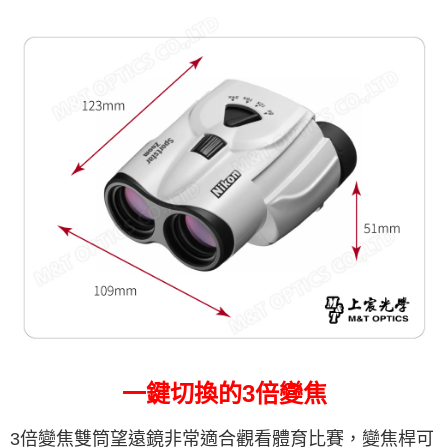
一鍵切換的3倍變焦
3倍變焦雙筒望遠鏡非常適合觀看體育比賽，變焦桿可