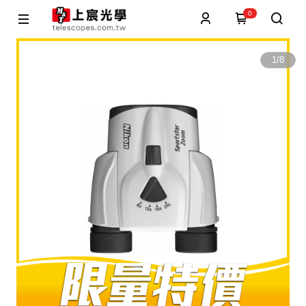
0
1
/
8