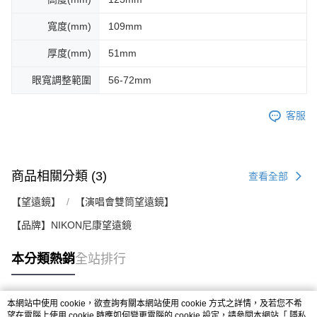
寬度(mm)
109mm
厚度(mm)
51mm
眼寬調整範圍
56-72mm
客服
商品相關分類 (3)
查看全部
【望遠鏡】
【演唱會雙筒望遠鏡】
【品牌】NIKON尼康望遠鏡
本分類熱銷
全站排行
本網站中使用 cookie，欲查詢有關本網站使用 cookie 方式之詳情，及若您不希
熱門標籤
望在電腦上使用 cookie 時應如何變更電腦的 cookie 設定，請參閱本網站「
隱私