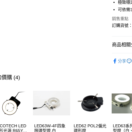
極致穩
每筆NT$1
可依需
銷售重點
訂購貨號：2
商品相關分
【顯微鏡
分享
【品牌】O
價購 (4)
ICOTECH LED
LED63W-4F四象
LED62 POL2偏光
LED63
形光源 R65Y可
限環型燈.白
環形燈
型燈（白