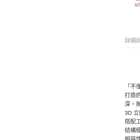
調
NT
詳細
「不僅
打造
深。
3D 
搭配
結構
相容