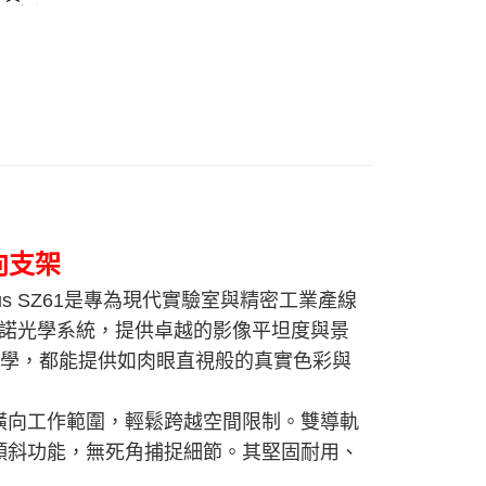
色可選）
向支架
s SZ61是專為現代實驗室與精密工業產線
格里諾光學系統，提供卓越的影像平坦度與景
教學，都能提供如肉眼直視般的真實色彩與
橫向工作範圍，輕鬆跨越空間限制。雙導軌
傾斜功能，無死角捕捉細節。其堅固耐用、