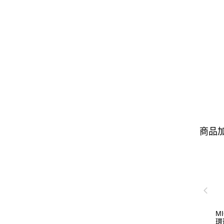
商品加
M
環