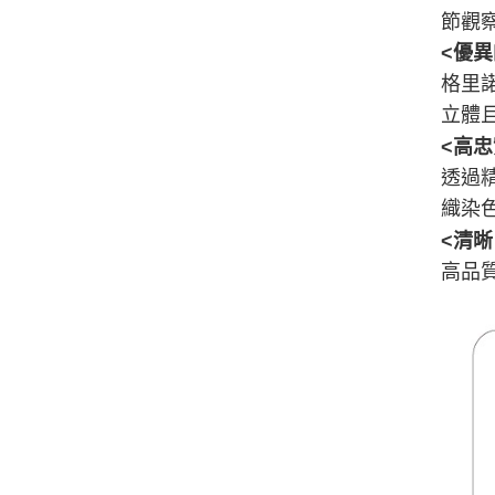
節觀
<
優異
格里
立體
<高
透過
織染
<清
高品