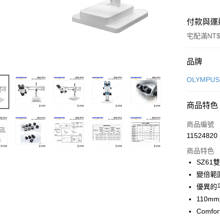
付款與運
宅配滿NT$
付款方式
品牌
信用卡一
OLYMPU
LINE Pay
商品特色
Apple Pay
商品編號
ATM付款
11524820
商品特色
SZ61
運送方式
變倍範圍
郵寄到府(
優異的
每筆NT$1
110
Comf
台灣離島寄