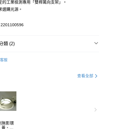
定的工業檢測專用「雙桿萬向支架」。
80，滿NT$2,000(含以上)免運費
求選購光源。
201100596
類 (2)
】
立體顯微鏡
客服
LYMPUS顯微鏡
查看全部
系列無影環
、黃、