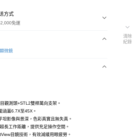
送方式
2,000免運
清除
紀錄
次付款
S顯微鏡
雙目觀測頭+STL2雙桿萬向支架。
涵蓋6.7X至45X。
台灣本島適用)
平坦影像與景深，色彩真實且無失真。
00，滿NT$2,000(含以上)免運費
mm超長工作距離，提供充足操作空間。
ortView目鏡技術，有效減緩用眼疲勞。
送(基本運費100元+離島加收80元)