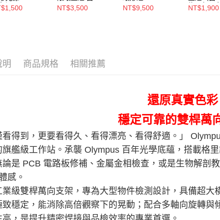
色溫φ65mm
綠、紅四
$1,500
NT$3,500
NT$9,500
NT$1,900
說明
商品規格
相關推薦
還原真實色彩
穩定可靠的雙桿萬
看得到，更要看得久、看得漂亮、看得舒適。」 Olympu
的旗艦級工作站。承襲 Olympus 百年光學底蘊，搭載
無論是 PCB 電路板修補、金屬金相檢查，或是生物解剖
立體感。
工業級雙桿萬向支架，專為大型物件檢測設計，具備超大
極致穩定，能消除高倍觀察下的晃動；配合多軸向旋轉與
性高，是提升精密焊接與品檢效率的專業首選。