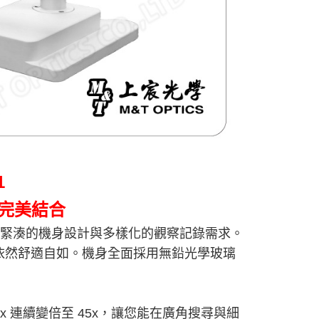
1
完美結合
完美平衡緊湊的機身設計與多樣化的觀察記錄需求。
依然舒適自如。機身全面採用無鉛光學玻璃
.7x 連續變倍至 45x，讓您能在廣角搜尋與細