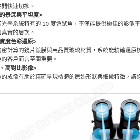
察間快速切換。
的景深與平坦度
>
諾光學系統特有的 10 度會聚角，不僅能提供極佳的影
且真實的層次。
忠實度色彩還原>
精密計算的鏡片鍍膜與高品質玻璃材質，系統能精確還原
色的客戶而言至關重要。
晰、高對比影像>
質的成像有助於精確呈現檢體的原始形狀與細微特徵，讓