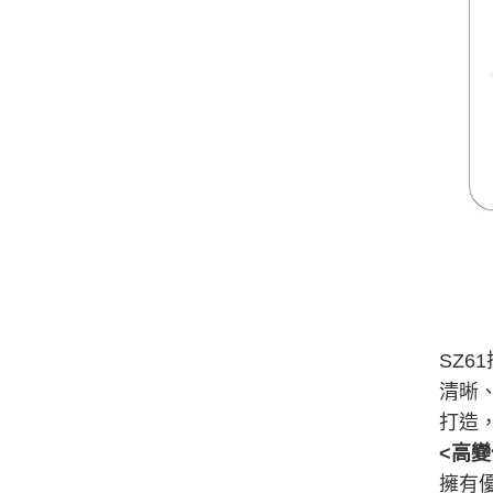
SZ6
清晰
打造，
<
高變
擁有優