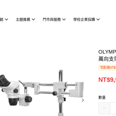
館
主題推薦
門市與服務
學校企業採購
OLYM
萬向支
宅配滿NT$
NT$9,
數量