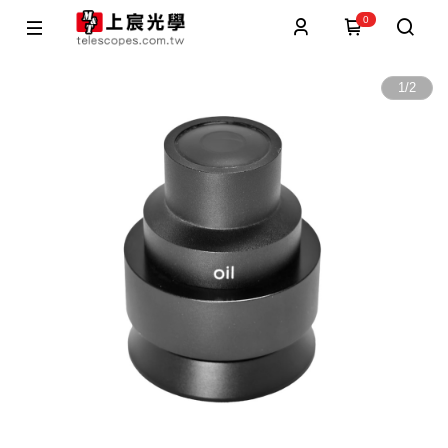
0
1
/
2