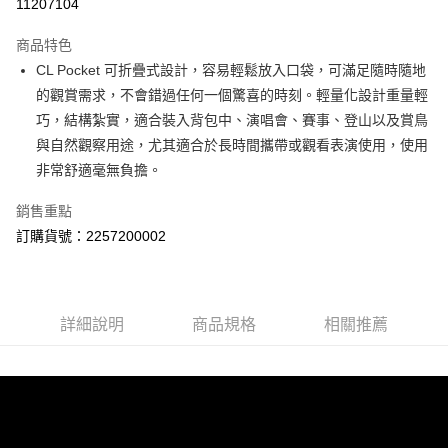
11207104
運送方式
商品特色
郵寄到府(台灣本島適用)
CL Pocket 可折疊式設計，容易輕鬆放入口袋，可滿足隨時隨地
每筆NT$100，滿NT$2,000(含以上)免運費
的觀賞需求，不會錯過任何一個驚喜的時刻。輕量化設計重量輕
巧，結構紮實，適合裝入背包中、演唱會、賽事、登山以及賞鳥
台灣離島寄送(基本運費100元+離島加收80元)
與自然觀察用途，尤其適合於長時間攜帶或觀看表演使用，使用
每筆NT$180，滿NT$2,000(含以上)免運費
非常舒適毫無負擔。
銷售重點
訂購貨號：2257200002
詳細說明
商品規格
相關推薦