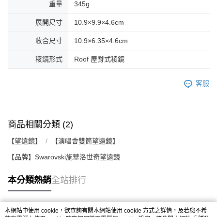
重量
345g
展開尺寸
10.9×9.9×4.6cm
收合尺寸
10.9×6.35×4.6cm
稜鏡形式
Roof 屋脊式稜鏡
客服
商品相關分類 (2)
【望遠鏡】
【演唱會雙筒望遠鏡】
【品牌】Swarovski施華洛世奇望遠鏡
本分類熱銷
全站排行
本網站中使用 cookie，欲查詢有關本網站使用 cookie 方式之詳情，及若您不希