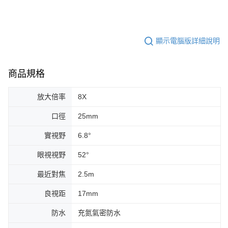
顯示電腦版詳細說明
商品規格
放大倍率
8X
口徑
25mm
實視野
6.8°
眼視視野
52°
最近對焦
2.5m
良視距
17mm
防水
充氮氣密防水