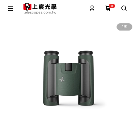
0
1
/
9