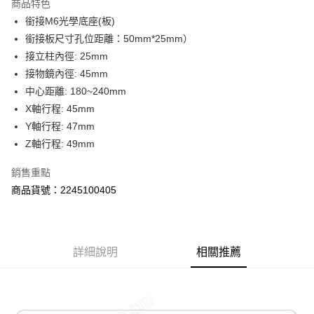
商品特色
郵寄到府(台灣本島適用)
銜接M6光學底座(板)
每筆NT$100，滿NT$2,000(含以上)免運費
銜接板尺寸孔位距離：50mm*25mm）
接立柱內徑: 25mm
台灣離島寄送(基本運費100元+離島加收80元)
接物鏡內徑: 45mm
每筆NT$180，滿NT$2,000(含以上)免運費
中心距離: 180~240mm
X軸行程: 45mm
Y軸行程: 47mm
Z軸行程: 49mm
銷售重點
商品貨號：2245100405
詳細說明
相關推薦