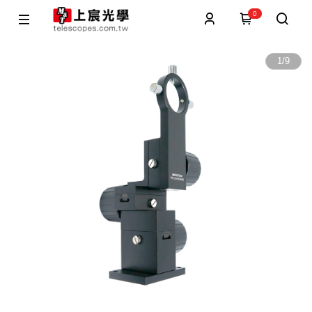
0
1
/
9