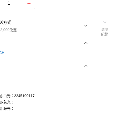
送方式
清除
2,000免運
紀錄
次付款
CH
-白光：2245100117
號-黃光：
台灣本島適用)
號-綠光：
00，滿NT$2,000(含以上)免運費