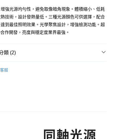
，增強光源均勻性，避免取像暗角現象。體積縮小、低耗
送(基本運費100元+離島加收80元)
散熱技術，設計發熱量低。三種光源顏色可供選擇，配合
80，滿NT$2,000(含以上)免運費
，達到最佳照明效果。光學聚焦設計，增強檢測功能。超
D合作開發，亮度與穩定度業界最強。
類 (2)
】
儀器光源
客服
CROTECH
MICROTECH顯微鏡