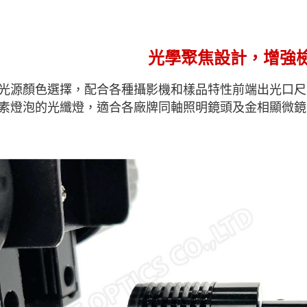
光學聚焦設計，增強
光源顏色選擇，配合各種攝影機和樣品特性前端出光口尺
素燈泡的光纖燈，適合各廠牌同軸照明鏡頭及金相顯微鏡