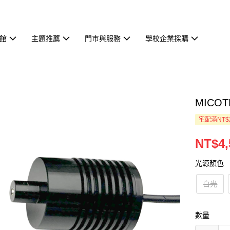
館
主題推薦
門市與服務
學校企業採購
MICOT
宅配滿NT$
NT$4,
光源顏色
白光
數量