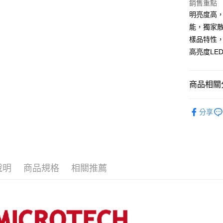
銷售重點
明亮度高
台灣離島寄
能，獨家
每筆NT$1
樣品特性
高亮度LE
商品相關分
【顯微鏡
分享
【品牌】MI
說明
商品規格
相關推薦