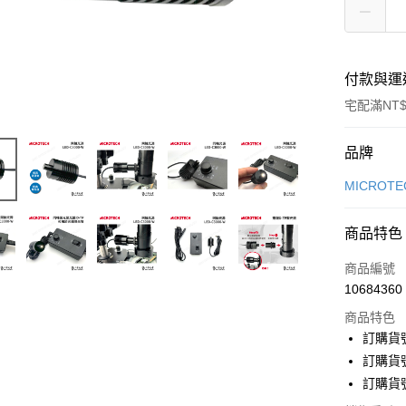
付款與運
宅配滿NT$
付款方式
品牌
信用卡一
MICROTE
LINE Pay
商品特色
Apple Pay
商品編號
ATM付款
10684360
商品特色
訂購貨號
運送方式
訂購貨
郵寄到府(
訂購貨
每筆NT$1