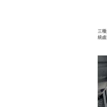
三種
統鹵