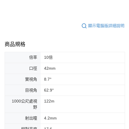
顯示電腦版詳細說明
商品規格
倍率
10倍
口徑
42mm
實視角
8.7°
目視角
62.9°
1000公尺處視
122m
野
射出瞳
4.2mm
相對亮度
17.6