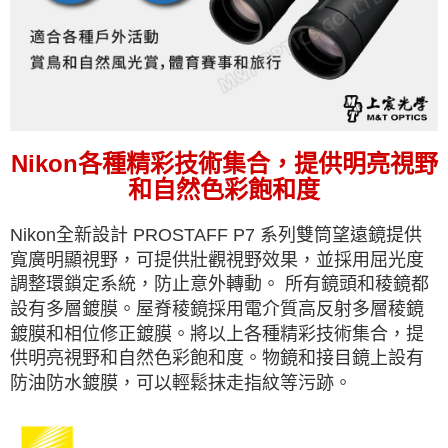
Nikon
各種精彩技術集合，提供明亮視野
和自然色彩飽和度
Nikon全新設計 PROSTAFF P7 系列雙筒望遠鏡提供
寬廣明顯視野，可提供壯觀視野效果，並採用屈光度
調整環鎖定系統，防止意外轉動。 所有鏡頭和稜鏡都
設有多層
鍍膜
。屋脊
稜
鏡採用電介質高反射多層稜鏡
鍍膜
和相位修正
鍍膜
。將以上各種精彩技術集合，提
供明亮視野和自然色彩飽和度。物鏡和接目鏡上設有
防油防水
鍍膜
，可以輕鬆抹走指紋等污跡。