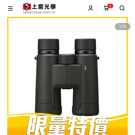
0
1
/
10