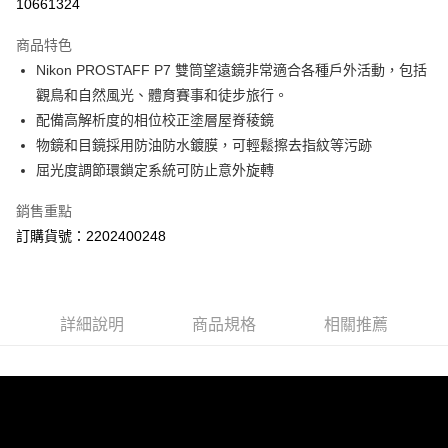
10661324
運送方式
商品特色
郵寄到府(台灣本島適用)
Nikon PROSTAFF P7 雙筒望遠鏡非常適合各種戶外活動，包括
每筆NT$100，滿NT$2,000(含以上)免運費
觀鳥和自然風光、體育賽事和徒步旅行。
配備高解析度的相位校正塗層屋脊稜鏡
台灣離島寄送(基本運費100元+離島加收80元)
物鏡和目鏡採用防油防水鍍膜，可輕鬆擦去指紋等污跡
每筆NT$180，滿NT$2,000(含以上)免運費
屈光度調節環鎖定系統可防止意外旋轉
銷售重點
訂購貨號：2202400248
詳細說明
商品規格
相關推薦