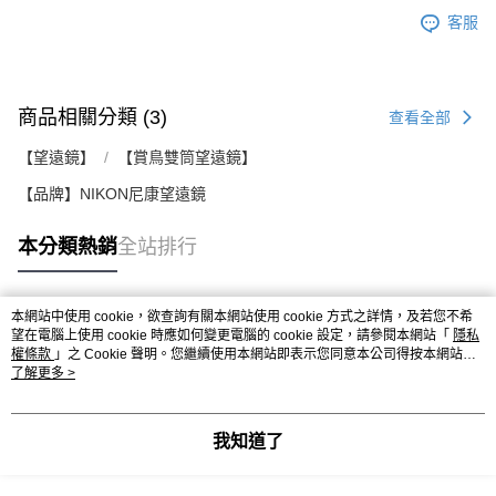
客服
商品相關分類 (3)
查看全部
【望遠鏡】
【賞鳥雙筒望遠鏡】
【品牌】NIKON尼康望遠鏡
本分類熱銷
全站排行
本網站中使用 cookie，欲查詢有關本網站使用 cookie 方式之詳情，及若您不希
熱門標籤
望在電腦上使用 cookie 時應如何變更電腦的 cookie 設定，請參閱本網站「
隱私
權條款
」之 Cookie 聲明。您繼續使用本網站即表示您同意本公司得按本網站使
用條款之 Cookie 聲明使用 cookie。
了解更多 >
我知道了