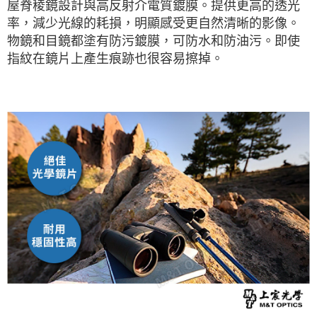
屋脊稜鏡設計與高反射介電質鍍膜。提供更高的透光
率，減少光線的耗損，明顯感受更自然清晰的影像。
物鏡和目鏡都塗有防污鍍膜，可防水和防油污。即使
指紋在鏡片上產生痕跡也很容易擦掉。