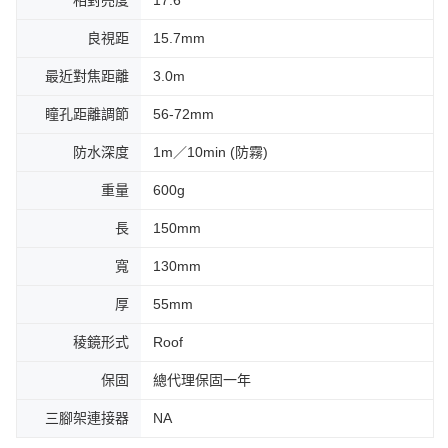
良視距
15.7mm
最近對焦距離
3.0m
瞳孔距離調節
56-72mm
防水深度
1m／10min (防霧)
重量
600g
長
150mm
寬
130mm
厚
55mm
稜鏡形式
Roof
保固
總代理保固一年
三腳架連接器
NA