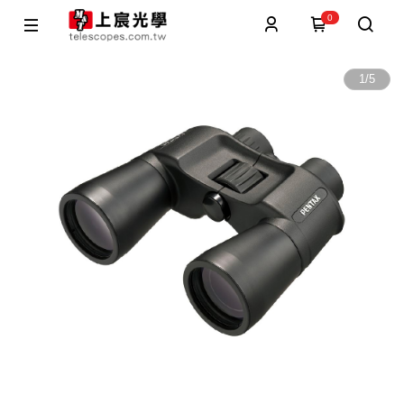
0
1
/
5