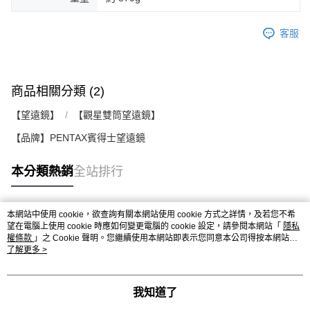
客服
商品相關分類 (2)
【望遠鏡】
【觀星雙筒望遠鏡】
【品牌】PENTAX賓得士望遠鏡
本分類熱銷
全站排行
本網站中使用 cookie，欲查詢有關本網站使用 cookie 方式之詳情，及若您不希
熱門標籤
望在電腦上使用 cookie 時應如何變更電腦的 cookie 設定，請參閱本網站「
隱私
權條款
」之 Cookie 聲明。您繼續使用本網站即表示您同意本公司得按本網站使
用條款之 Cookie 聲明使用 cookie。
了解更多 >
我知道了