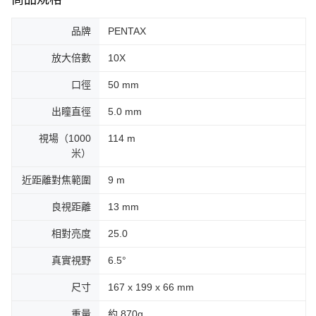
品牌
PENTAX
放大倍數
10X
口徑
50 mm
出瞳直徑
5.0 mm
視場（1000
114 m
米）
近距離對焦範圍
9 m
良視距離
13 mm
相對亮度
25.0
真實視野
6.5°
尺寸
167 x 199 x 66 mm
重量
約 870g