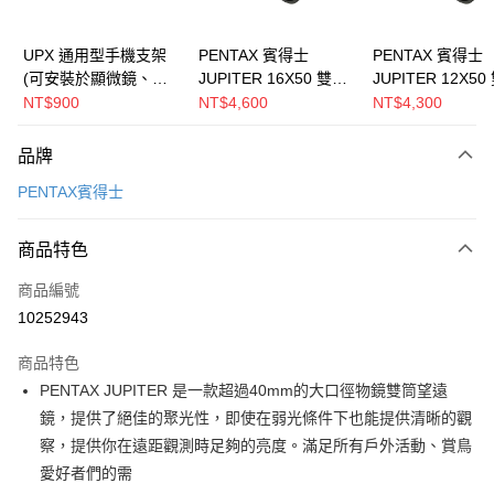
運送方式
郵寄到府(台灣本島適用)
UPX 通用型手機支架
PENTAX 賓得士
PENTAX 賓得士
(可安裝於顯微鏡、望
JUPITER 16X50 雙筒
JUPITER 12X50
每筆NT$100，滿NT$2,000(含以上)免運費
遠鏡)
望遠鏡(台灣總代理公
望遠鏡(台灣總代
NT$900
NT$4,600
NT$4,300
台灣離島寄送(基本運費100元+離島加收80元)
司貨)
司貨)
每筆NT$180，滿NT$2,000(含以上)免運費
品牌
PENTAX賓得士
商品特色
商品編號
10252943
商品特色
PENTAX JUPITER 是一款超過40mm的大口徑物鏡雙筒望遠
鏡，提供了絕佳的聚光性，即使在弱光條件下也能提供清晰的觀
察，提供你在遠距觀測時足夠的亮度。滿足所有戶外活動、賞鳥
愛好者們的需